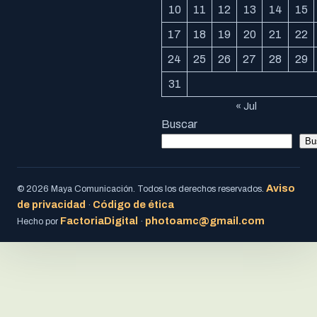
10
11
12
13
14
15
17
18
19
20
21
22
24
25
26
27
28
29
31
« Jul
Buscar
Bu
Aviso
© 2026 Maya Comunicación. Todos los derechos reservados.
de privacidad
Código de ética
·
FactoriaDigital
photoamc@gmail.com
Hecho por
·