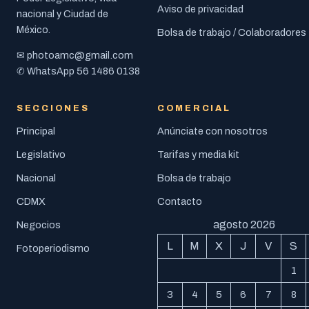
Aviso de privacidad
nacional y Ciudad de
México.
Bolsa de trabajo / Colaboradores
photoamc@gmail.com
✉
56 1486 0138
✆ WhatsApp
SECCIONES
COMERCIAL
Principal
Anúnciate con nosotros
Legislativo
Tarifas y media kit
Nacional
Bolsa de trabajo
CDMX
Contacto
agosto 2026
Negocios
L
M
X
J
V
S
Fotoperiodismo
1
3
4
5
6
7
8