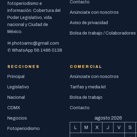
Contacto
fotoperiodismo e
información. Cobertura del
Anúnciate con nosotros
Poder Legislativo, vida
Aviso de privacidad
nacional y Ciudad de
México.
Bolsa de trabajo / Colaboradores
photoamc@gmail.com
✉
56 1486 0138
✆ WhatsApp
SECCIONES
COMERCIAL
Principal
Anúnciate con nosotros
Legislativo
Tarifas y media kit
Nacional
Bolsa de trabajo
CDMX
Contacto
agosto 2026
Negocios
L
M
X
J
V
S
Fotoperiodismo