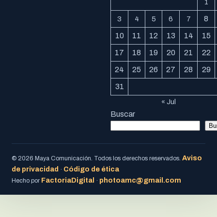
1
8
3
4
5
6
7
10
11
12
13
14
15
17
18
19
20
21
22
24
25
26
27
28
29
31
« Jul
Buscar
Bu
Aviso
© 2026 Maya Comunicación. Todos los derechos reservados.
de privacidad
Código de ética
·
FactoriaDigital
photoamc@gmail.com
Hecho por
·