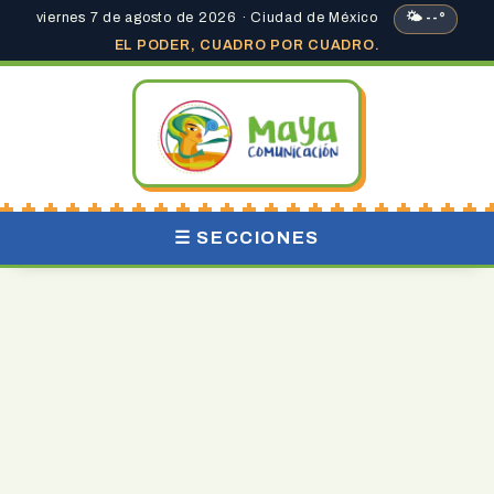
viernes 7 de agosto de 2026 · Ciudad de México
🌤 --°
EL PODER, CUADRO POR CUADRO.
☰ SECCIONES