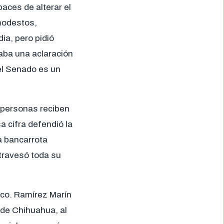
aces de alterar el
modestos,
ia, pero pidió
aba una aclaración
el Senado es un
 personas reciben
 cifra defendió la
a bancarrota
atravesó toda su
poco. Ramírez Marín
 de Chihuahua, al