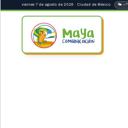
viernes 7 de agosto de 2026 · Ciudad de México
🌤 --°