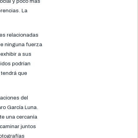
ocial y poco más
erencias. La
nes relacionadas
ue ninguna fuerza
exhibir a sus
idos podrían
a tendrá que
raciones del
aro García Luna.
rte una cercanía
 caminar juntos
otografías