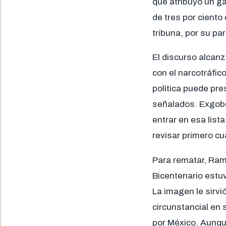
que atribuyó un g
de tres por ciento
tribuna, por su par
El discurso alcan
con el narcotráfi
política puede pr
señalados. Exgobe
entrar en esa list
revisar primero cu
Para rematar, Ram
Bicentenario estuv
La imagen le sirvió
circunstancial en 
por México. Aunqu