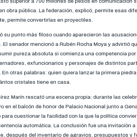
asto superior a 700 millones de pesos en comunicación s
 en obra pública. La federación, explicó, permite esas dif
te, permite convertirlas en proyectiles.
zó su punto más filoso cuando aparecieron las acusacio
co. El senador mencionó a Rubén Rocha Moya y advirtió q
esumir pureza absoluta si comienza una competencia por 
rnadores, exfuncionarios y personajes de distintos part
a. En otras palabras: quien quiera lanzar la primera piedr
ántos cristales tiene en casa.
írez Marín rescató una escena propia: durante las celeb
o en el balcón de honor de Palacio Nacional junto a Gen
 para cuestionar la facilidad con la que la política convie
sentencia automática. La conclusión fue una invitación a
e, después del inventario de agravios, presupuestos y f