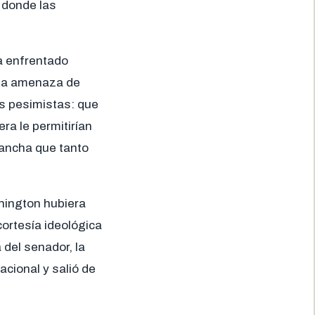
s donde las
a enfrentado
 la amenaza de
s pesimistas: que
era le permitirían
vancha que tanto
hington hubiera
cortesía ideológica
 del senador, la
acional y salió de