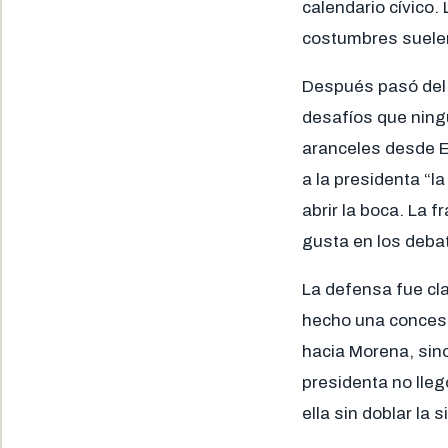
calendario cívico.
costumbres suelen
Después pasó del 
desafíos que ning
aranceles desde E
a la presidenta “la
abrir la boca. La
gusta en los debat
La defensa fue cl
hecho una concesió
hacia Morena, sino
presidenta no lleg
ella sin doblar la si