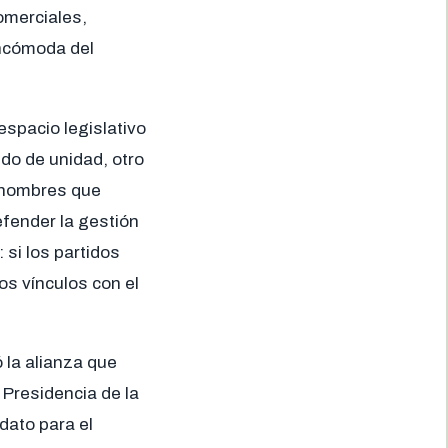
omerciales,
incómoda del
espacio legislativo
do de unidad, otro
s nombres que
efender la gestión
si los partidos
s vínculos con el
la alianza que
a Presidencia de la
dato para el