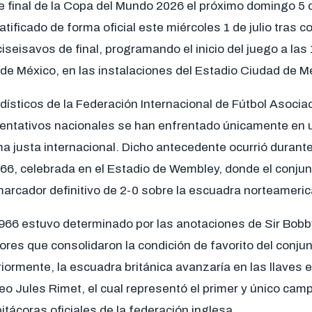
 final de la Copa del Mundo 2026 el próximo domingo 5 de
ificado de forma oficial este miércoles 1 de julio tras co
ciseisavos de final, programando el inicio del juego a las
de México, en las instalaciones del Estadio Ciudad de M
dísticos de la Federación Internacional de Fútbol Asociac
ntativos nacionales se han enfrentado únicamente en u
a justa internacional. Dicho antecedente ocurrió durant
1966, celebrada en el Estadio de Wembley, donde el conju
 marcador definitivo de 2-0 sobre la escuadra norteameri
1966 estuvo determinado por las anotaciones de Sir Bobb
res que consolidaron la condición de favorito del conjun
iormente, la escuadra británica avanzaría en las llaves 
feo Jules Rimet, el cual representó el primer y único c
bitácoras oficiales de la federación inglesa.