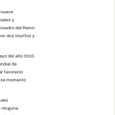
e nueve
iales y
 cuadro del Reino
on dos triunfos y
ayo del año 2010,
undial de
al favoreció
 ese momento
uelo
n ninguna