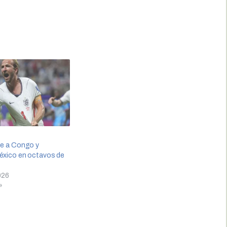
ce a Congo y
México en octavos de
026
»