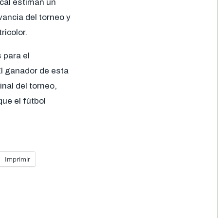
ocal estiman un
vancia del torneo y
ricolor.
 para el
 El ganador de esta
nal del torneo,
ue el fútbol
Imprimir