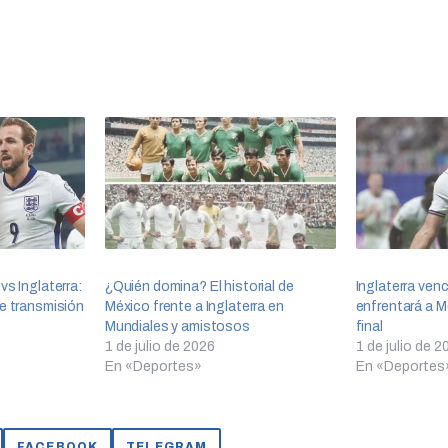
vs Inglaterra:
¿Quién domina? El historial de
Inglaterra ven
de transmisión
México frente a Inglaterra en
enfrentará a 
Mundiales y amistosos
final
1 de julio de 2026
1 de julio de 2
En «Deportes»
En «Deportes
FACEBOOK
TELEGRAM