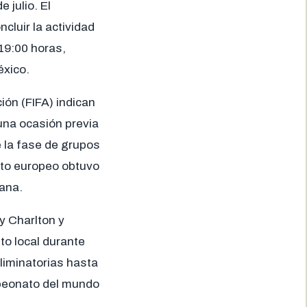
 julio. El
ncluir la actividad
 19:00 horas,
éxico.
ión (FIFA) indican
na ocasión previa
e la fase de grupos
nto europeo obtuvo
cana.
y Charlton y
to local durante
eliminatorias hasta
ampeonato del mundo