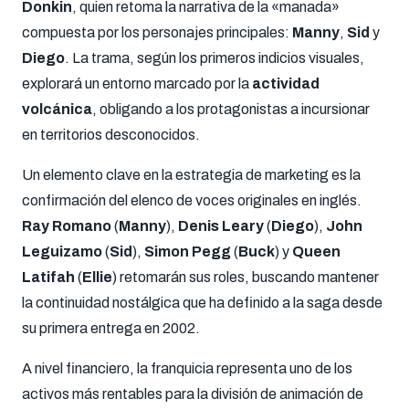
Donkin
, quien retoma la narrativa de la «manada»
compuesta por los personajes principales:
Manny
,
Sid
y
Diego
. La trama, según los primeros indicios visuales,
explorará un entorno marcado por la
actividad
volcánica
, obligando a los protagonistas a incursionar
en territorios desconocidos.
Un elemento clave en la estrategia de marketing es la
confirmación del elenco de voces originales en inglés.
Ray Romano
(
Manny
),
Denis Leary
(
Diego
),
John
Leguizamo
(
Sid
),
Simon Pegg
(
Buck
) y
Queen
Latifah
(
Ellie
) retomarán sus roles, buscando mantener
la continuidad nostálgica que ha definido a la saga desde
su primera entrega en 2002.
A nivel financiero, la franquicia representa uno de los
activos más rentables para la división de animación de