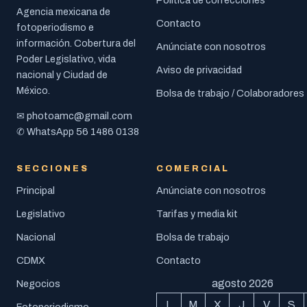
Política de correcciones
Agencia mexicana de
Contacto
fotoperiodismo e
información. Cobertura del
Anúnciate con nosotros
Poder Legislativo, vida
Aviso de privacidad
nacional y Ciudad de
México.
Bolsa de trabajo / Colaboradores
photoamc@gmail.com
✉
56 1486 0138
✆ WhatsApp
SECCIONES
COMERCIAL
Principal
Anúnciate con nosotros
Legislativo
Tarifas y media kit
Nacional
Bolsa de trabajo
CDMX
Contacto
agosto 2026
Negocios
L
M
X
J
V
S