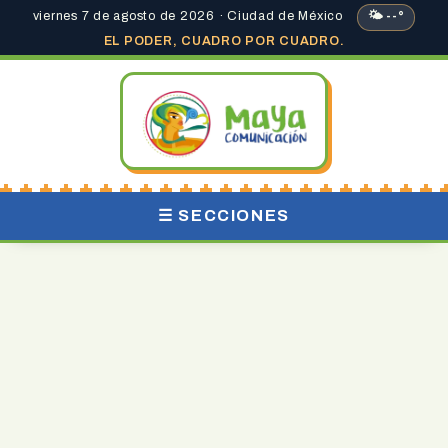
viernes 7 de agosto de 2026 · Ciudad de México
🌤 --°
EL PODER, CUADRO POR CUADRO.
☰ SECCIONES