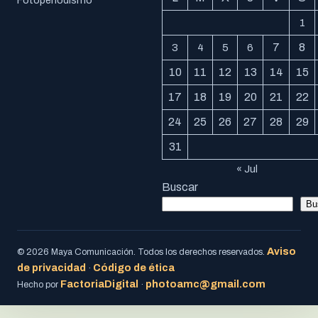
Fotoperiodismo
1
7
8
3
4
5
6
10
11
12
13
14
15
17
18
19
20
21
22
24
25
26
27
28
29
31
« Jul
Buscar
Bu
Aviso
© 2026 Maya Comunicación. Todos los derechos reservados.
de privacidad
Código de ética
·
FactoriaDigital
photoamc@gmail.com
Hecho por
·