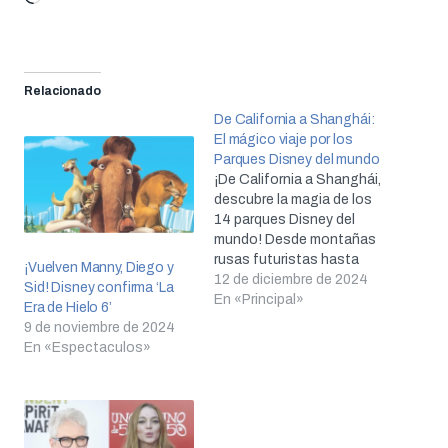
Relacionado
De California a Shanghái:
El mágico viaje por los
Parques Disney del mundo
¡De California a Shanghái,
descubre la magia de los
14 parques Disney del
mundo! Desde montañas
rusas futuristas hasta
¡Vuelven Manny, Diego y
castillos de cuento, hay
12 de diciembre de 2024
Sid! Disney confirma ‘La
un mundo de aventuras
En «Principal»
Era de Hielo 6’
esperándote.
9 de noviembre de 2024
En «Espectaculos»