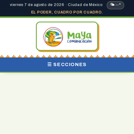
viernes 7 de agosto de 2026 · Ciudad de México
🌤 --°
EL PODER, CUADRO POR CUADRO.
☰ SECCIONES