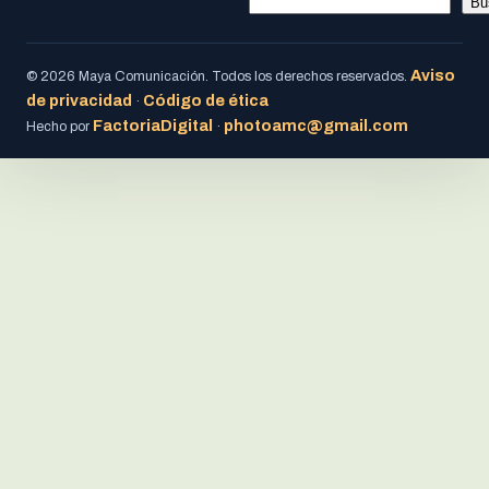
Bu
Aviso
© 2026 Maya Comunicación. Todos los derechos reservados.
de privacidad
Código de ética
·
FactoriaDigital
photoamc@gmail.com
Hecho por
·