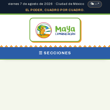
viernes 7 de agosto de 2026 · Ciudad de México
🌤 --°
EL PODER, CUADRO POR CUADRO.
☰ SECCIONES