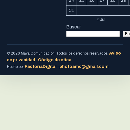
24
25
26
27
28
29
31
« Jul
Buscar
Bu
Aviso
© 2026 Maya Comunicación. Todos los derechos reservados.
de privacidad
Código de ética
·
FactoriaDigital
photoamc@gmail.com
Hecho por
·