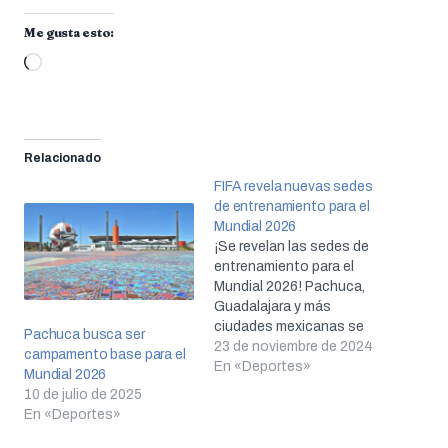
Me gusta esto:
Cargando...
Relacionado
FIFA revela nuevas sedes
de entrenamiento para el
Mundial 2026
¡Se revelan las sedes de
entrenamiento para el
Mundial 2026! Pachuca,
Guadalajara y más
ciudades mexicanas se
Pachuca busca ser
preparan para recibir a las
23 de noviembre de 2024
campamento base para el
selecciones.
En «Deportes»
Mundial 2026
10 de julio de 2025
En «Deportes»