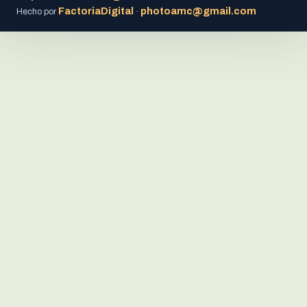
FactoriaDigital
photoamc@gmail.com
Hecho por
·