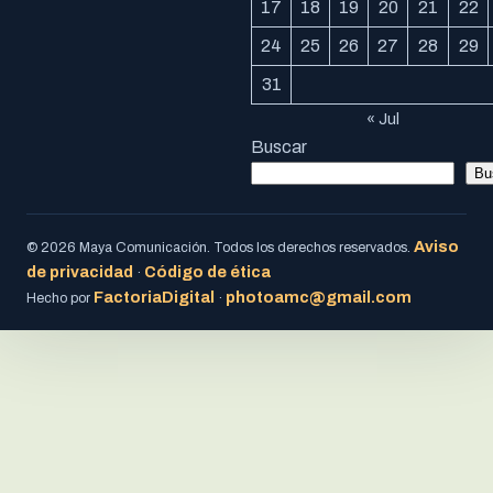
17
18
19
20
21
22
24
25
26
27
28
29
31
« Jul
Buscar
Bu
Aviso
© 2026 Maya Comunicación. Todos los derechos reservados.
de privacidad
Código de ética
·
FactoriaDigital
photoamc@gmail.com
Hecho por
·