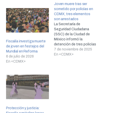
Joven muere tras ser
sometido por policías en
CDMX; tres elementos
son arrestados
La Secretaría de
Seguridad Ciudadana
(SSC) de la Ciudad de
México informó la
Fiscalía investiga muerte
detención de tres policías
de joven en festejos del
identificados como
7 de noviembre de 2025
Mundial en Reforma
Ricardo “N”, Jaziel “N” y
En «CDMX»
6 de julio de 2026
Enrique “N”,
En «CDMX»
presuntamente
involucrados en la
detención, sometimiento
y posterior muerte de un
joven de 21 años en la
alcaldía Venustiano
Carranza. El caso ha
generado…
Protección y justicia: