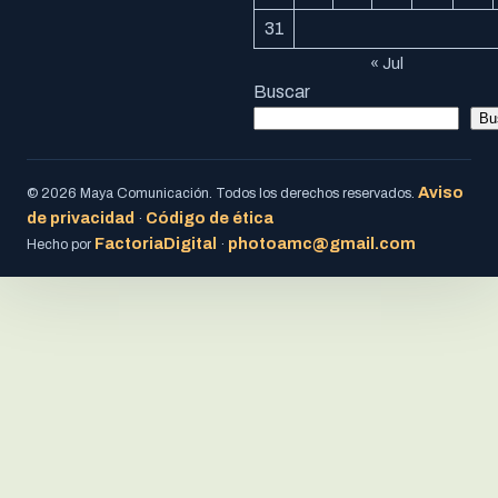
31
« Jul
Buscar
Bu
Aviso
© 2026 Maya Comunicación. Todos los derechos reservados.
de privacidad
Código de ética
·
FactoriaDigital
photoamc@gmail.com
Hecho por
·