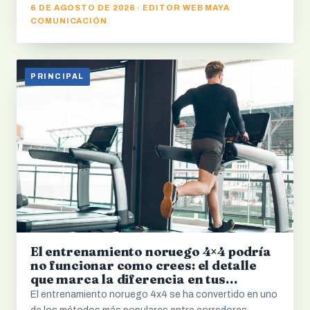
6 DE AGOSTO DE 2026 · EDITOR WEB MAYA
COMUNICACIÓN
PRINCIPAL
El entrenamiento noruego 4×4 podría
no funcionar como crees: el detalle
que marca la diferencia en tus
resultados
El entrenamiento noruego 4x4 se ha convertido en uno