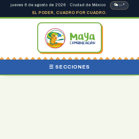
jueves 6 de agosto de 2026 · Ciudad de México
🌤 --°
EL PODER, CUADRO POR CUADRO.
☰ SECCIONES