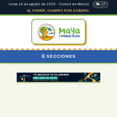
lunes 10 de agosto de 2026 · Ciudad de México
🌤 --°
EL PODER, CUADRO POR CUADRO.
☰ SECCIONES