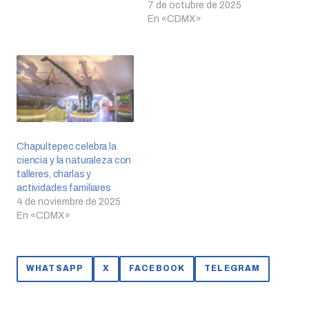
7 de octubre de 2025
1964 ha inspirado a
En «CDMX»
generaciones a descubrir
la ciencia, la biodiversidad
y la importancia del
cuidado…
Chapultepec celebra la
ciencia y la naturaleza con
talleres, charlas y
actividades familiares
4 de noviembre de 2025
En «CDMX»
WHATSAPP
X
FACEBOOK
TELEGRAM