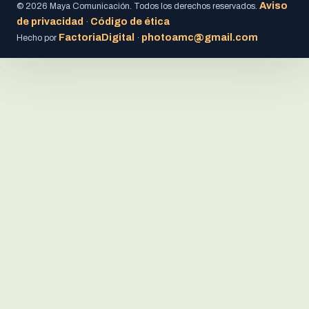
Aviso
© 2026 Maya Comunicación. Todos los derechos reservados.
de privacidad
Código de ética
·
FactoriaDigital
photoamc@gmail.com
Hecho por
·