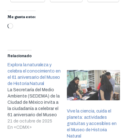
Me gusta esto:
Cargando...
Relacionado
Explora la naturaleza y
celebra el conocimiento en
el 61 aniversario del Museo
de Historia Natural
La Secretaría del Medio
Ambiente (SEDEMA) de la
Ciudad de México invita a
la ciudadanía a celebrar el
Vive la ciencia, cuida el
61 aniversario del Museo
planeta: actividades
de Historia Natural y
21 de octubre de 2025
gratuitas y accesibles en
Cultura Ambiental
En «CDMX»
el Museo de Historia
(MHNCA), un espacio
Natural
emblemático que desde