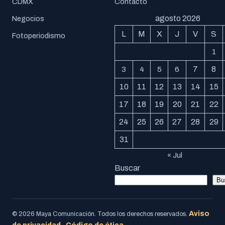
CDMX
Contacto
agosto 2026
Negocios
L
M
X
J
V
S
Fotoperiodismo
1
7
8
3
4
5
6
10
11
12
13
14
15
17
18
19
20
21
22
24
25
26
27
28
29
31
« Jul
Buscar
Bu
Aviso
© 2026 Maya Comunicación. Todos los derechos reservados.
de privacidad
Código de ética