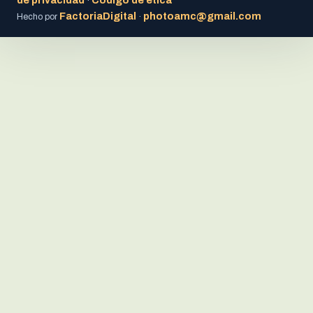
·
FactoriaDigital
photoamc@gmail.com
Hecho por
·