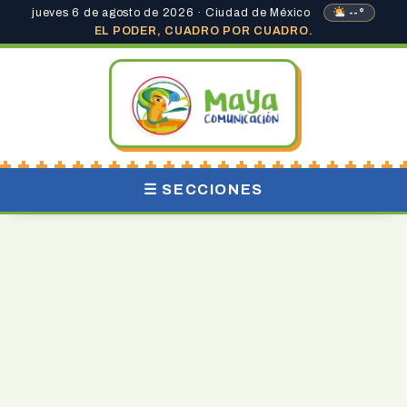
jueves 6 de agosto de 2026 · Ciudad de México
--°
EL PODER, CUADRO POR CUADRO.
☰ SECCIONES