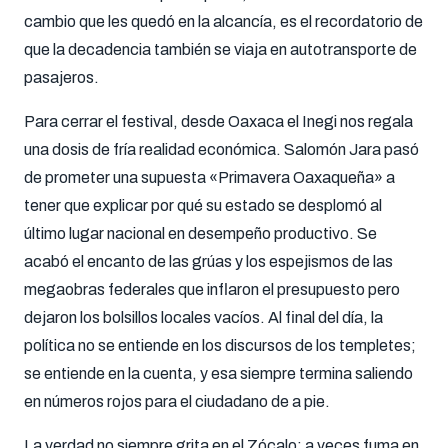
cambio que les quedó en la alcancía, es el recordatorio de
que la decadencia también se viaja en autotransporte de
pasajeros
.
Para cerrar el festival, desde Oaxaca el Inegi nos regala
una dosis de fría realidad económica
.
Salomón Jara pasó
de prometer una supuesta «Primavera Oaxaqueña» a
tener que explicar por qué su estado se desplomó al
último lugar nacional en desempeño productivo
.
Se
acabó el encanto de las grúas y los espejismos de las
megaobras federales que inflaron el presupuesto pero
dejaron los bolsillos locales vacíos
.
Al final del día, la
política no se entiende en los discursos de los templetes;
se entiende en la cuenta, y esa siempre termina saliendo
en números rojos para el ciudadano de a pie
.
La verdad no siempre grita en el Zócalo; a veces fuma en