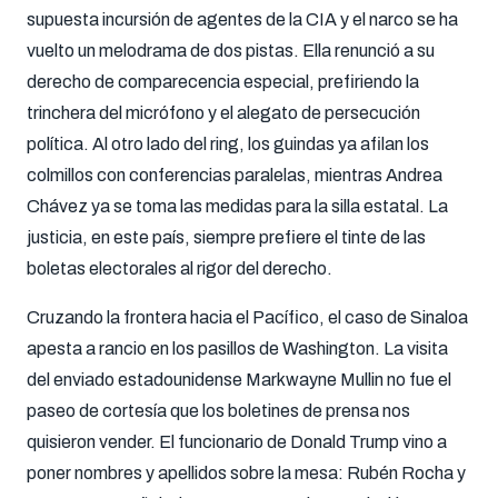
supuesta incursión de agentes de la CIA y el narco se ha
vuelto un melodrama de dos pistas
.
Ella renunció a su
derecho de comparecencia especial, prefiriendo la
trinchera del micrófono y el alegato de persecución
política
.
Al otro lado del ring, los guindas ya afilan los
colmillos con conferencias paralelas, mientras Andrea
Chávez ya se toma las medidas para la silla estatal
.
La
justicia, en este país, siempre prefiere el tinte de las
boletas electorales al rigor del derecho
.
Cruzando la frontera hacia el Pacífico, el caso de Sinaloa
apesta a rancio en los pasillos de Washington
.
La visita
del enviado estadounidense Markwayne Mullin no fue el
paseo de cortesía que los boletines de prensa nos
quisieron vender
.
El funcionario de Donald Trump vino a
poner nombres y apellidos sobre la mesa: Rubén Rocha y