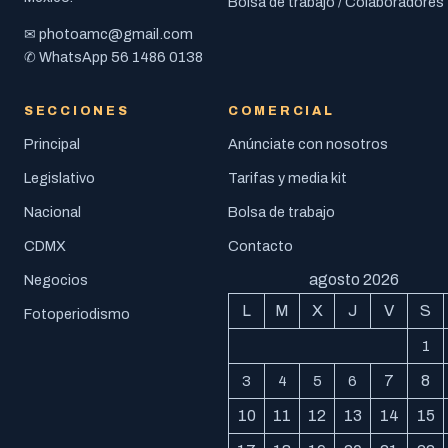
Bolsa de trabajo / Colaboradores
photoamc@gmail.com
✉
56 1486 0138
✆ WhatsApp
SECCIONES
COMERCIAL
Principal
Anúnciate con nosotros
Legislativo
Tarifas y media kit
Nacional
Bolsa de trabajo
CDMX
Contacto
agosto 2026
Negocios
L
M
X
J
V
S
Fotoperiodismo
1
7
8
3
4
5
6
10
11
12
13
14
15