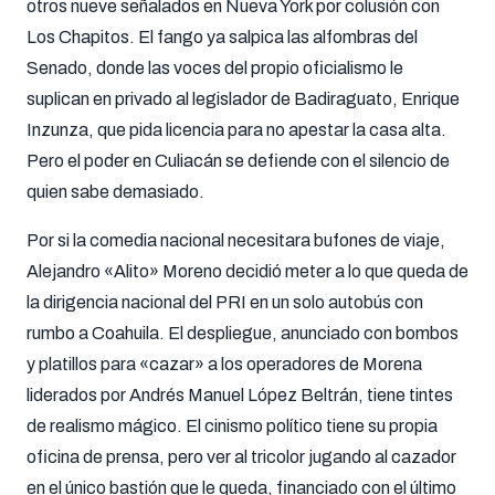
otros nueve señalados en Nueva York por colusión con
Los Chapitos
.
El fango ya salpica las alfombras del
Senado, donde las voces del propio oficialismo le
suplican en privado al legislador de Badiraguato, Enrique
Inzunza, que pida licencia para no apestar la casa alta
.
Pero el poder en Culiacán se defiende con el silencio de
quien sabe demasiado
.
Por si la comedia nacional necesitara bufones de viaje,
Alejandro «Alito» Moreno decidió meter a lo que queda de
la dirigencia nacional del PRI en un solo autobús con
rumbo a Coahuila
.
El despliegue, anunciado con bombos
y platillos para «cazar» a los operadores de Morena
liderados por Andrés Manuel López Beltrán, tiene tintes
de realismo mágico
.
El cinismo político tiene su propia
oficina de prensa, pero ver al tricolor jugando al cazador
en el único bastión que le queda, financiado con el último