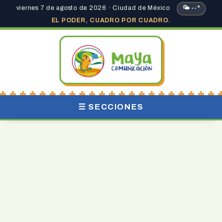
viernes 7 de agosto de 2026 · Ciudad de México
🌤 --°
EL PODER, CUADRO POR CUADRO.
☰ SECCIONES