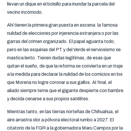
llevan un dique en el bolsillo para inundar la parcela del
vecino incómodo
.
Ahí tienen la primera gran puesta en escena: la famosa
nulidad de elecciones por injerencia extranjera o por las
garras del crimen organizado
.
El papel aguanta todo,
pero en las esquinas del PT y del Verde el nerviosismo se
mastica lento
.
Tienen dudas legítimas, de esas que
quitan el sueño, de que la reforma se convierta en un traje
a la medida para declarar la nulidad de los comicios en los
que Morena no logre coronar a sus gallos
.
Al final, el
aliado siempre teme que el gigante despierte con hambre
y decida cenarse a sus propios satélites
.
Mientras tanto, en las tierras norteñas de Chihuahua, el
aire arrastra olor a pólvora electoral rumbo a 2027
.
El
citatorio de la FGR a la gobernadora Maru Campos por la