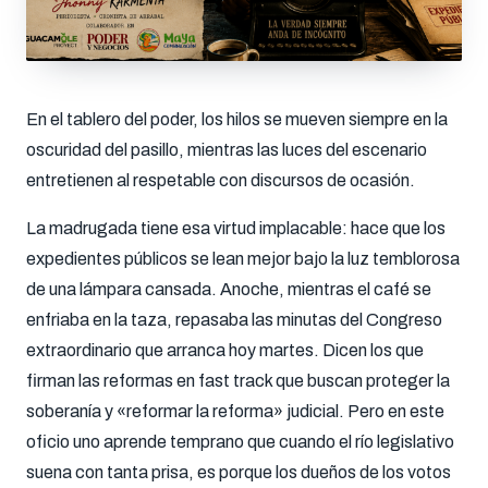
En el tablero del poder, los hilos se mueven siempre en la
oscuridad del pasillo, mientras las luces del escenario
entretienen al respetable con discursos de ocasión
.
La madrugada tiene esa virtud implacable: hace que los
expedientes públicos se lean mejor bajo la luz temblorosa
de una lámpara cansada.
Anoche, mientras el café se
enfriaba en la taza, repasaba las minutas del Congreso
extraordinario que arranca hoy martes
.
Dicen los que
firman las reformas en fast track que buscan proteger la
soberanía y «reformar la reforma» judicial
.
Pero en este
oficio uno aprende temprano que cuando el río legislativo
suena con tanta prisa, es porque los dueños de los votos