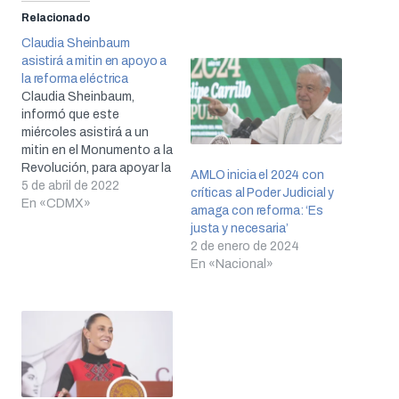
Relacionado
Claudia Sheinbaum
asistirá a mitin en apoyo a
la reforma eléctrica
Claudia Sheinbaum,
informó que este
miércoles asistirá a un
mitin en el Monumento a la
Revolución, para apoyar la
AMLO inicia el 2024 con
propuesta de Ley de la
5 de abril de 2022
críticas al Poder Judicial y
Reforma Energética del
En «CDMX»
amaga con reforma: ‘Es
presidente López Obrador.
justa y necesaria’
2 de enero de 2024
En «Nacional»