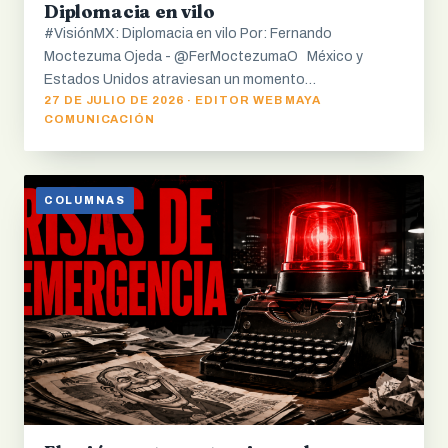
Diplomacia en vilo
#VisiónMX: Diplomacia en vilo Por: Fernando
Moctezuma Ojeda - @FerMoctezumaO México y
Estados Unidos atraviesan un momento…
27 DE JULIO DE 2026 · EDITOR WEB MAYA
COMUNICACIÓN
COLUMNAS