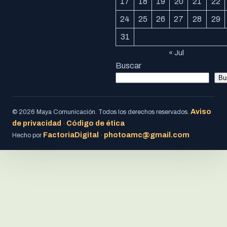
17
18
19
20
21
22
24
25
26
27
28
29
31
« Jul
Buscar
Bu
Aviso
© 2026 Maya Comunicación. Todos los derechos reservados.
de privacidad
Código de ética
·
FactoriaDigital
photoamc@gmail.com
Hecho por
·