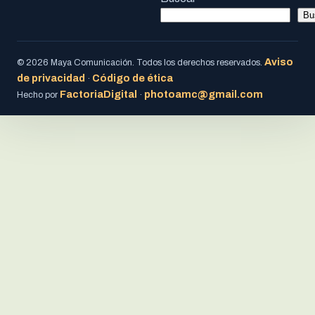
Bu
Aviso
© 2026 Maya Comunicación. Todos los derechos reservados.
de privacidad
Código de ética
·
FactoriaDigital
photoamc@gmail.com
Hecho por
·