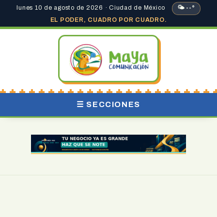
lunes 10 de agosto de 2026 · Ciudad de México
🌤 --°
EL PODER, CUADRO POR CUADRO.
☰ SECCIONES