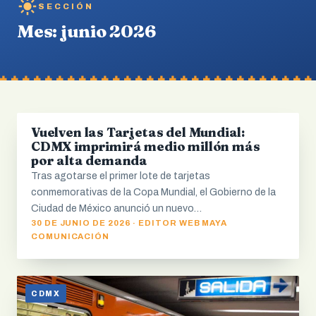
SECCIÓN
Mes:
junio 2026
Vuelven las Tarjetas del Mundial:
CDMX
CDMX imprimirá medio millón más
por alta demanda
Tras agotarse el primer lote de tarjetas
conmemorativas de la Copa Mundial, el Gobierno de la
Ciudad de México anunció un nuevo…
30 DE JUNIO DE 2026 · EDITOR WEB MAYA
COMUNICACIÓN
CDMX