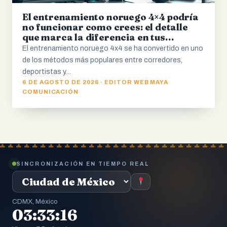
El entrenamiento noruego 4×4 podría
no funcionar como crees: el detalle
que marca la diferencia en tus
resultados
El entrenamiento noruego 4x4 se ha convertido en uno
de los métodos más populares entre corredores,
deportistas y…
6 DE AGOSTO DE 2026 · EDITOR WEB MAYA
COMUNICACIÓN
SINCRONIZACIÓN EN TIEMPO REAL
CDMX, México
03:33:17