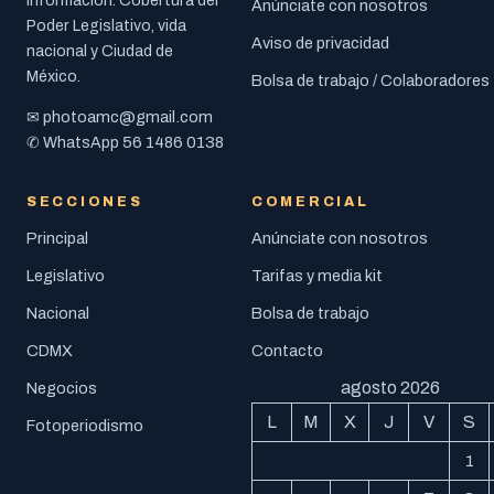
información. Cobertura del
Anúnciate con nosotros
Poder Legislativo, vida
Aviso de privacidad
nacional y Ciudad de
México.
Bolsa de trabajo / Colaboradores
photoamc@gmail.com
✉
56 1486 0138
✆ WhatsApp
SECCIONES
COMERCIAL
Principal
Anúnciate con nosotros
Legislativo
Tarifas y media kit
Nacional
Bolsa de trabajo
CDMX
Contacto
agosto 2026
Negocios
L
M
X
J
V
S
Fotoperiodismo
1