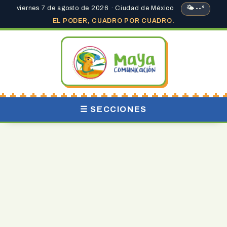
viernes 7 de agosto de 2026 · Ciudad de México
🌤 --°
EL PODER, CUADRO POR CUADRO.
☰ SECCIONES