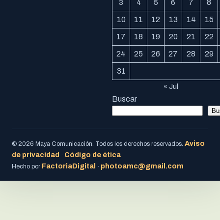
7
8
3
4
5
6
10
11
12
13
14
15
17
18
19
20
21
22
24
25
26
27
28
29
31
« Jul
Buscar
Bu
Aviso
© 2026 Maya Comunicación. Todos los derechos reservados.
de privacidad
Código de ética
·
FactoriaDigital
photoamc@gmail.com
Hecho por
·