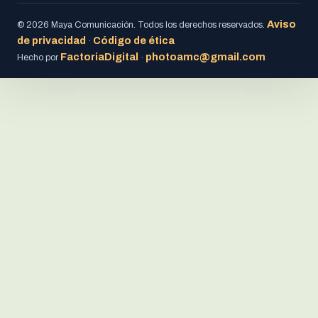
Aviso
© 2026 Maya Comunicación. Todos los derechos reservados.
de privacidad
Código de ética
·
FactoriaDigital
photoamc@gmail.com
Hecho por
·