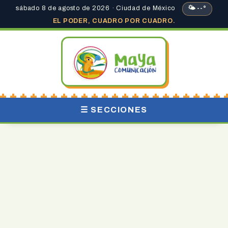
sábado 8 de agosto de 2026 · Ciudad de México
🌤 --°
EL PODER, CUADRO POR CUADRO.
☰ SECCIONES