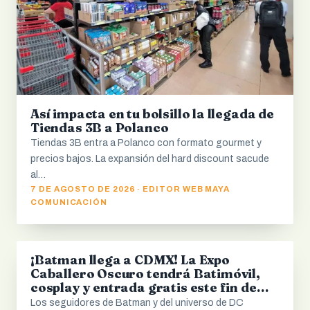
Así impacta en tu bolsillo la llegada de
Tiendas 3B a Polanco
Tiendas 3B entra a Polanco con formato gourmet y
precios bajos. La expansión del hard discount sacude
al…
7 DE AGOSTO DE 2026 · EDITOR WEB MAYA
COMUNICACIÓN
¡Batman llega a CDMX! La Expo
CDMX
Caballero Oscuro tendrá Batimóvil,
cosplay y entrada gratis este fin de
semana
Los seguidores de Batman y del universo de DC