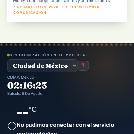
Hidalgo con adopciones, talleres y una meta de 13…
7 DE AGOSTO DE 2026 · EDITOR WEB MAYA
COMUNICACIÓN
SINCRONIZACIÓN EN TIEMPO REAL
CDMX, México
02:16:24
Sábado, 8 De Agosto
--
°C
◌
No pudimos conectar con el servicio