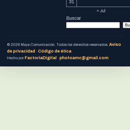
31
« Jul
Buscar
Bu
Aviso
© 2026 Maya Comunicación. Todos los derechos reservados.
de privacidad
Código de ética
·
FactoriaDigital
photoamc@gmail.com
Hecho por
·