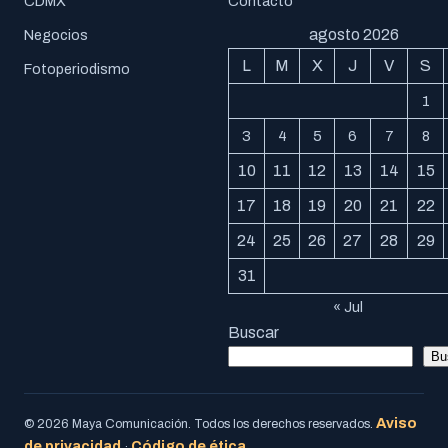
CDMX
Contacto
agosto 2026
Negocios
L
M
X
J
V
S
Fotoperiodismo
1
3
4
5
6
7
8
10
11
12
13
14
15
17
18
19
20
21
22
24
25
26
27
28
29
31
« Jul
Buscar
Bu
Aviso
© 2026 Maya Comunicación. Todos los derechos reservados.
de privacidad
Código de ética
·