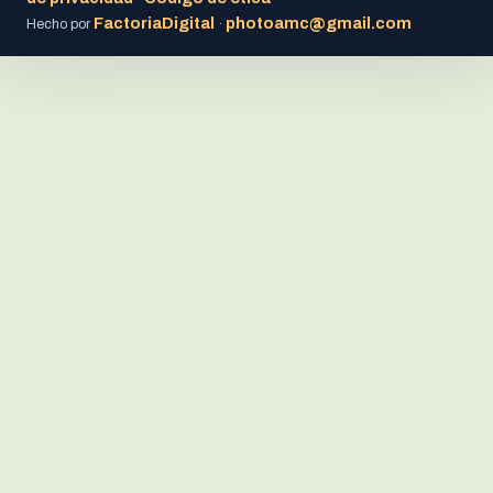
FactoriaDigital
photoamc@gmail.com
Hecho por
·