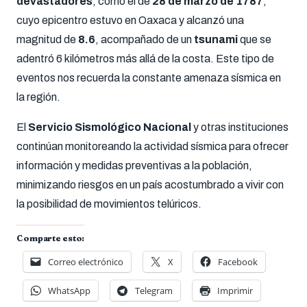
devastadores
, como el de
28 de marzo de 1787
,
cuyo epicentro estuvo en Oaxaca y alcanzó una
magnitud de
8.6
, acompañado de un
tsunami
que se
adentró 6 kilómetros más allá de la costa. Este tipo de
eventos nos recuerda la constante amenaza sísmica en
la región.
El
Servicio Sismológico Nacional
y otras instituciones
continúan monitoreando la actividad sísmica para ofrecer
información y medidas preventivas a la población,
minimizando riesgos en un país acostumbrado a vivir con
la posibilidad de movimientos telúricos.
Comparte esto:
Correo electrónico
X
Facebook
WhatsApp
Telegram
Imprimir