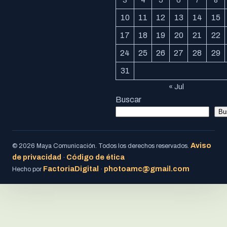
3
4
5
6
7
8
10
11
12
13
14
15
17
18
19
20
21
22
24
25
26
27
28
29
31
« Jul
Buscar
Bu
Aviso
© 2026 Maya Comunicación. Todos los derechos reservados.
de privacidad
Código de ética
·
FactoriaDigital
photoamc@gmail.com
Hecho por
·