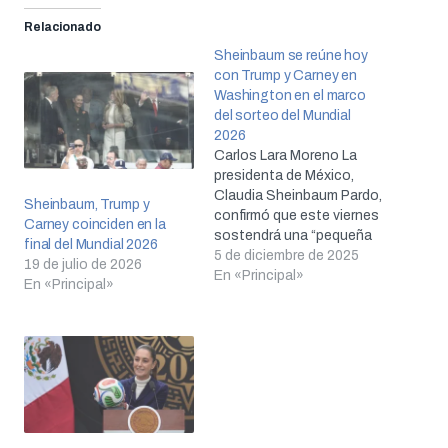
Relacionado
Sheinbaum se reúne hoy
con Trump y Carney en
Washington en el marco
del sorteo del Mundial
2026
Carlos Lara Moreno La
presidenta de México,
Claudia Sheinbaum Pardo,
Sheinbaum, Trump y
confirmó que este viernes
Carney coinciden en la
sostendrá una “pequeña
final del Mundial 2026
reunión” con el presidente
5 de diciembre de 2025
19 de julio de 2026
de Estados Unidos,
En «Principal»
En «Principal»
Donald Trump, durante su
visita a Washington para
participar en el sorteo de
grupos de la Copa Mundial
de Fútbol 2026. Será el
primer encuentro oficial…