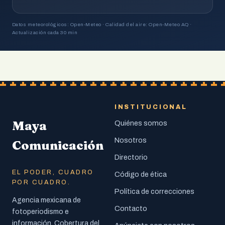
Datos meteorológicos: Open-Meteo · Calidad del aire: Open-Meteo AQ ·
Actualización cada 30 min
INSTITUCIONAL
Maya
Quiénes somos
Nosotros
Comunicación
Directorio
EL PODER, CUADRO
Código de ética
POR CUADRO.
Política de correcciones
Agencia mexicana de
Contacto
fotoperiodismo e
información. Cobertura del