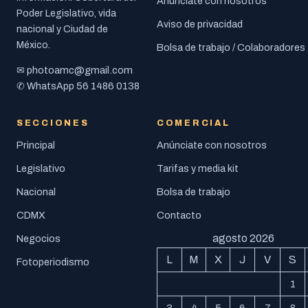
Anúnciate con nosotros
Poder Legislativo, vida
Aviso de privacidad
nacional y Ciudad de
México.
Bolsa de trabajo / Colaboradores
photoamc@gmail.com
✉
56 1486 0138
✆ WhatsApp
SECCIONES
COMERCIAL
Principal
Anúnciate con nosotros
Legislativo
Tarifas y media kit
Nacional
Bolsa de trabajo
CDMX
Contacto
agosto 2026
Negocios
L
M
X
J
V
S
Fotoperiodismo
1