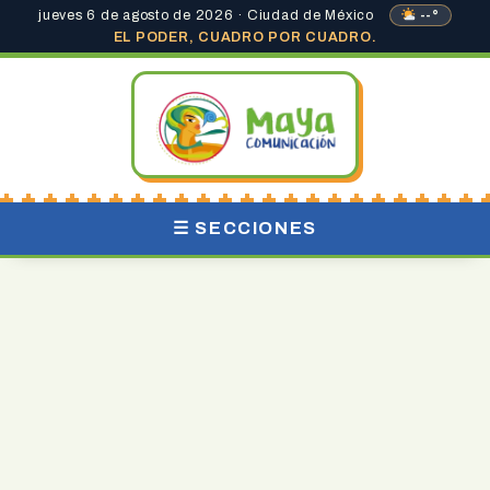
jueves 6 de agosto de 2026 · Ciudad de México
--°
EL PODER, CUADRO POR CUADRO.
☰ SECCIONES