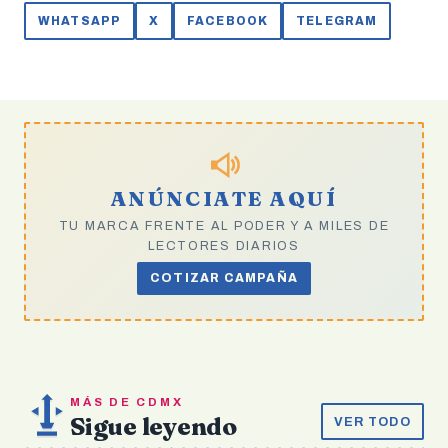
México convoca a niñas y
WHATSAPP
X
FACEBOOK
TELEGRAM
niños de 3 a 12 años de
edad, que…
ANÚNCIATE AQUÍ
TU MARCA FRENTE AL PODER Y A MILES DE
LECTORES DIARIOS
COTIZAR CAMPAÑA
MÁS DE CDMX
Sigue leyendo
VER TODO