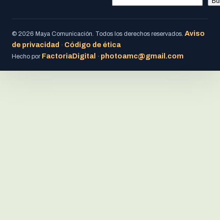
Bu
Aviso
© 2026 Maya Comunicación. Todos los derechos reservados.
de privacidad
Código de ética
·
FactoriaDigital
photoamc@gmail.com
Hecho por
·