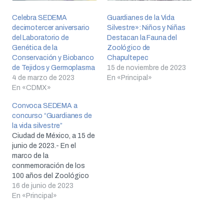
Celebra SEDEMA
Guardianes de la Vida
decimotercer aniversario
Silvestre»: Niños y Niñas
del Laboratorio de
Destacan la Fauna del
Genética de la
Zoológico de
Conservación y Biobanco
Chapultepec
de Tejidos y Germoplasma
15 de noviembre de 2023
4 de marzo de 2023
En «Principal»
En «CDMX»
Convoca SEDEMA a
concurso “Guardianes de
la vida silvestre”
Ciudad de México, a 15 de
junio de 2023.- En el
marco de la
conmemoración de los
100 años del Zoológico
de Chapultepec “Alfonso
16 de junio de 2023
L. Herrera”, la Secretaría
En «Principal»
del Medio Ambiente
(SEDEMA) de la Ciudad de