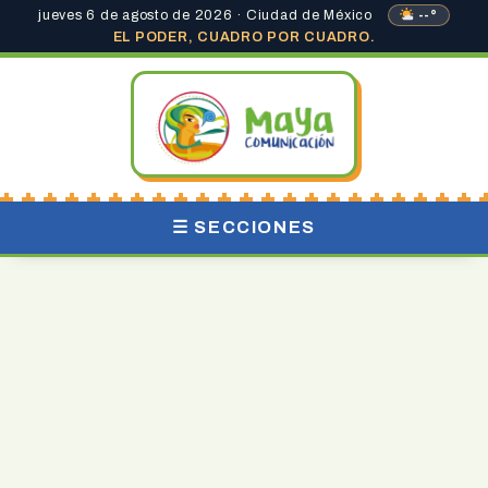
jueves 6 de agosto de 2026 · Ciudad de México
--°
EL PODER, CUADRO POR CUADRO.
☰ SECCIONES