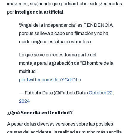
imágenes, sugiriendo que podrían haber sido generadas
por
inteligencia artificial
.
"Ángel de la Independencia" es TENDENCIA
porque se lleva a cabo una filmación y no ha
caído ninguna estatua o estructura.
Lo que se ve en redes forma parte del
montaje para la grabación de “El hombre de la
multitud”.
pic.twitter.com/UccYCdrDLc
— Fútbol x Data (@FutbolxData)
October 22,
2024
¿Qué Sucedió en Realidad?
A pesar de las diversas versiones sobre las posibles
causas del accidente, la realidad es mucho más sencilla