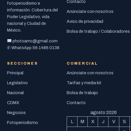
Contacto
fotoperiodismo e
información. Cobertura del
Anúnciate con nosotros
Poder Legislativo, vida
Aviso de privacidad
nacional y Ciudad de
México.
Bolsa de trabajo / Colaboradores
photoamc@gmail.com
56 1486 0138
✆ WhatsApp
SECCIONES
COMERCIAL
Principal
Anúnciate con nosotros
Legislativo
Tarifas y media kit
Nacional
Bolsa de trabajo
CDMX
Contacto
agosto 2026
Negocios
L
M
X
J
V
S
Fotoperiodismo