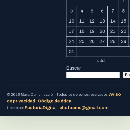
1
7
8
3
4
5
6
10
11
12
13
14
15
17
18
19
20
21
22
24
25
26
27
28
29
31
« Jul
Buscar
Bu
Aviso
© 2026 Maya Comunicación. Todos los derechos reservados.
de privacidad
Código de ética
·
FactoriaDigital
photoamc@gmail.com
Hecho por
·