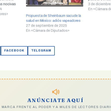
s nocivas
3 de diciembr
 votos a
24
En «Cámara d
 y dos
ores»
Propuesta de Sheinbaum sacude la
nadores
salud en México: adiós vapeadores
 medidas…
27 de septiembre de 2025
En «Cámara de Diputados»
FACEBOOK
TELEGRAM
ANÚNCIATE AQUÍ
 MARCA FRENTE AL PODER Y A MILES DE LECTORES DIAR