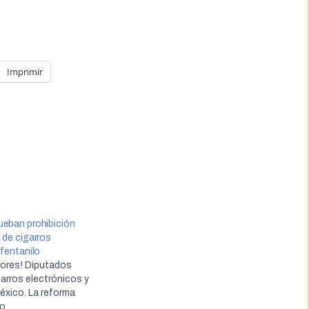
Imprimir
ueban prohibición
 de cigarros
 fentanilo
ores! Diputados
arros electrónicos y
éxico. La reforma
o.