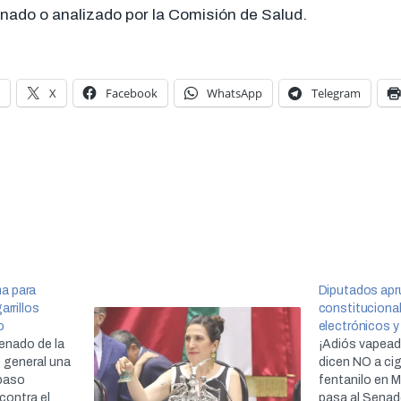
inado o analizado por la Comisión de Salud.
X
Facebook
WhatsApp
Telegram
a para
Diputados apr
arrillos
constitucional
o
electrónicos y
Senado de la
¡Adiós vapead
 general una
dicen NO a cig
 paso
fentanilo en M
contra el
pasa al Senad