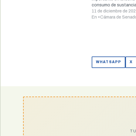
consumo de sustancia
para la salud. Con 110
11 de diciembre de 20
favor, cinco en contra
En «Cámara de Senad
abstenciones, los se
avalaron una serie de
WHATSAPP
X
TU