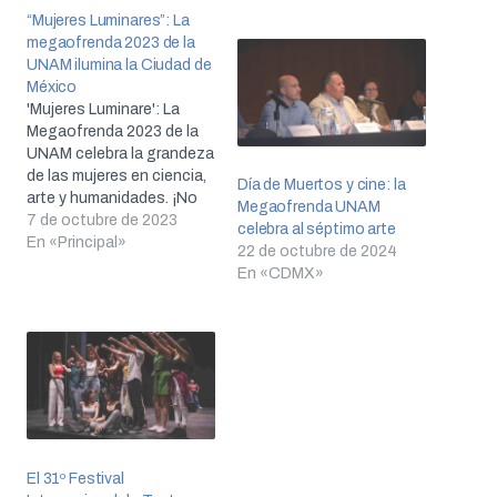
“Mujeres Luminares”: La
megaofrenda 2023 de la
UNAM ilumina la Ciudad de
México
'Mujeres Luminare': La
Megaofrenda 2023 de la
UNAM celebra la grandeza
de las mujeres en ciencia,
Día de Muertos y cine: la
arte y humanidades. ¡No
Megaofrenda UNAM
te lo pierdas el 1 y 2 de
7 de octubre de 2023
celebra al séptimo arte
noviembre!
En «Principal»
22 de octubre de 2024
En «CDMX»
El 31º Festival