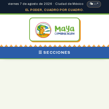
viernes 7 de agosto de 2026 · Ciudad de México
🌤 --°
EL PODER, CUADRO POR CUADRO.
☰ SECCIONES