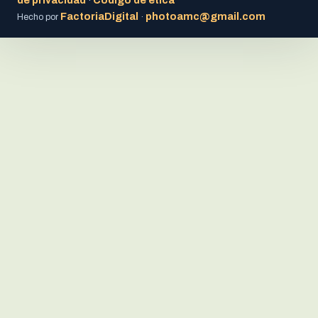
·
FactoriaDigital
photoamc@gmail.com
Hecho por
·