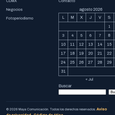
CDMX
Contacto
agosto 2026
Negocios
L
M
X
J
V
S
Fotoperiodismo
1
8
3
4
5
6
7
10
11
12
13
14
15
17
18
19
20
21
22
24
25
26
27
28
29
31
« Jul
Buscar
Bu
Aviso
© 2026 Maya Comunicación. Todos los derechos reservados.
de privacidad
Código de ética