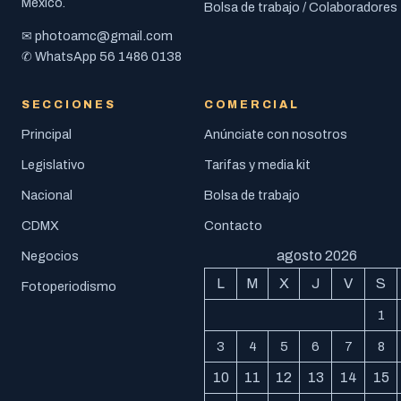
México.
Bolsa de trabajo / Colaboradores
photoamc@gmail.com
✉
56 1486 0138
✆ WhatsApp
SECCIONES
COMERCIAL
Principal
Anúnciate con nosotros
Legislativo
Tarifas y media kit
Nacional
Bolsa de trabajo
CDMX
Contacto
agosto 2026
Negocios
L
M
X
J
V
S
Fotoperiodismo
1
3
4
5
6
7
8
10
11
12
13
14
15