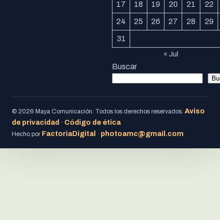
17
18
19
20
21
22
24
25
26
27
28
29
31
« Jul
Buscar
Bu
Aviso
© 2026 Maya Comunicación. Todos los derechos reservados.
de privacidad
Código de ética
·
FactoriaDigital
photoamc@gmail.com
Hecho por
·