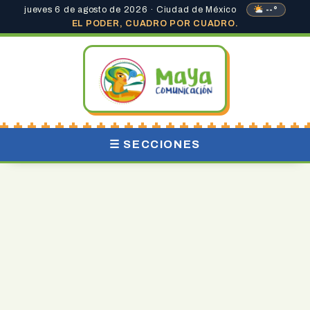
jueves 6 de agosto de 2026 · Ciudad de México
--°
EL PODER, CUADRO POR CUADRO.
☰ SECCIONES