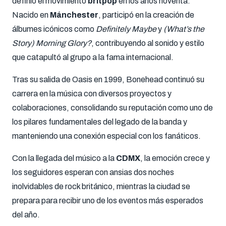
definió el movimiento
britpop
en los años noventa.
Nacido en
Mánchester
, participó en la creación de
álbumes icónicos como
Definitely Maybe
y
(What’s the
Story) Morning Glory?
, contribuyendo al sonido y estilo
que catapultó al grupo a la fama internacional.
Tras su salida de Oasis en 1999, Bonehead continuó su
carrera en la música con diversos proyectos y
colaboraciones, consolidando su reputación como uno de
los pilares fundamentales del legado de la banda y
manteniendo una conexión especial con los fanáticos.
Con la llegada del músico a la
CDMX
, la emoción crece y
los seguidores esperan con ansias dos noches
inolvidables de rock británico, mientras la ciudad se
prepara para recibir uno de los eventos más esperados
del año.