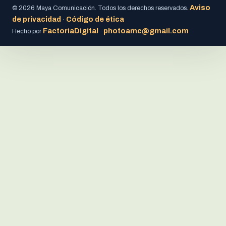
Aviso
© 2026 Maya Comunicación. Todos los derechos reservados.
de privacidad
Código de ética
·
FactoriaDigital
photoamc@gmail.com
Hecho por
·