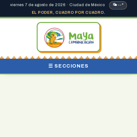
viernes 7 de agosto de 2026 · Ciudad de México
🌤 --°
EL PODER, CUADRO POR CUADRO.
☰ SECCIONES