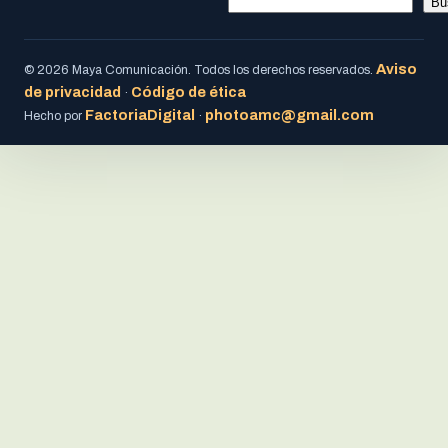
Bu
Aviso
© 2026 Maya Comunicación. Todos los derechos reservados.
de privacidad
Código de ética
·
FactoriaDigital
photoamc@gmail.com
Hecho por
·