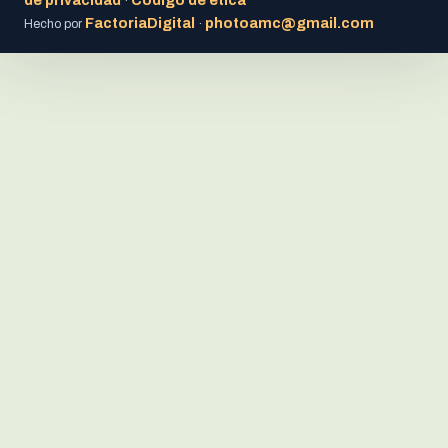
·
FactoriaDigital
photoamc@gmail.com
Hecho por
·