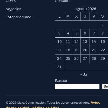
CDMX
Contacto
agosto 2026
Negocios
L
M
X
J
V
S
Fotoperiodismo
1
3
4
5
6
7
8
10
11
12
13
14
15
17
18
19
20
21
22
24
25
26
27
28
29
31
« Jul
Buscar
Bu
Aviso
© 2026 Maya Comunicación. Todos los derechos reservados.
de privacidad
Código de ética