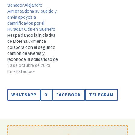
Senador Alejandro
Armenta dona su sueldo y
envía apoyos a
damnificados por el
Huracán Otis en Guerrero
Respaldando la iniciativa
de Morena, Armenta
colabora con el segundo
camión de víveres y
reconoce la solidaridad de
los poblanos en esta
30 de octubre de 2023
causa.
En «Estados»
WHATSAPP
X
FACEBOOK
TELEGRAM