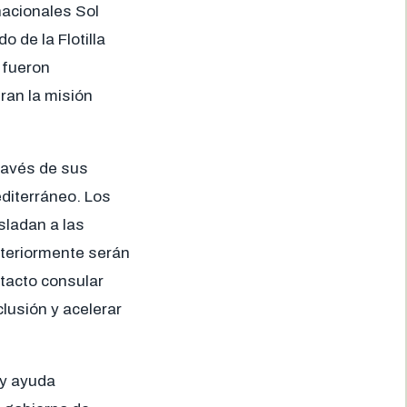
nacionales Sol
 de la Flotilla
 fueron
gran la misión
ravés de sus
editerráneo. Los
asladan a las
osteriormente serán
tacto consular
clusión y acelerar
 y ayuda