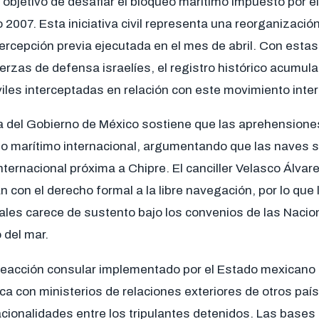
 objetivo de desafiar el bloqueo marítimo impuesto por e
o 2007. Esta iniciativa civil representa una reorganizaci
ntercepción previa ejecutada en el mes de abril. Con estas
erzas de defensa israelíes, el registro histórico acumul
les interceptadas en relación con este movimiento inter
ca del Gobierno de México sostiene que las aprehensione
cho marítimo internacional, argumentando que las naves s
ternacional próxima a Chipre. El canciller Velasco Álvar
n con el derecho formal a la libre navegación, por lo que 
ales carece de sustento bajo los convenios de las Naci
 del mar.
eacción consular implementado por el Estado mexicano i
ca con ministerios de relaciones exteriores de otros país
acionalidades entre los tripulantes detenidos. Las bases