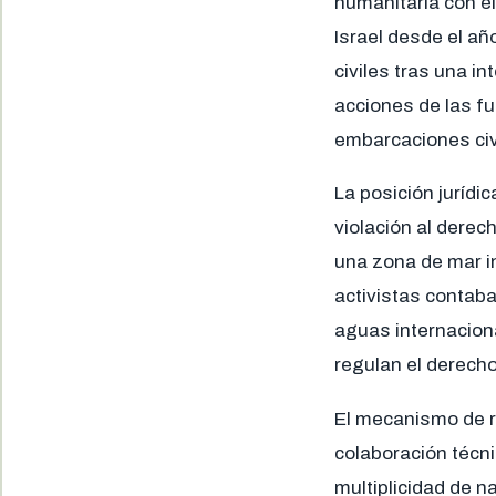
humanitaria con el
Israel desde el añ
civiles tras una i
acciones de las fu
embarcaciones civi
La posición jurídi
violación al dere
una zona de mar in
activistas contaba
aguas internacion
regulan el derecho
El mecanismo de r
colaboración técni
multiplicidad de n