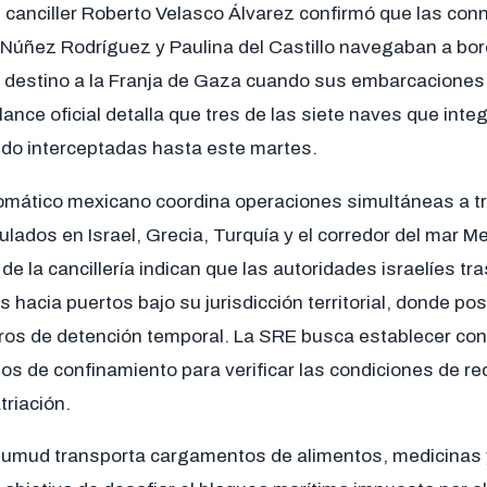
l canciller Roberto Velasco Álvarez confirmó que las con
Núñez Rodríguez y Paulina del Castillo navegaban a bordo
destino a la Franja de Gaza cuando sus embarcaciones
ance oficial detalla que tres de las siete naves que inte
ido interceptadas hasta este martes.
lomático mexicano coordina operaciones simultáneas a t
ados en Israel, Grecia, Turquía y el corredor del mar M
de la cancillería indican que las autoridades israelíes tr
 hacia puertos bajo su jurisdicción territorial, donde p
ros de detención temporal. La SRE busca establecer con
tos de confinamiento para verificar las condiciones de re
triación.
l Sumud transporta cargamentos de alimentos, medicinas