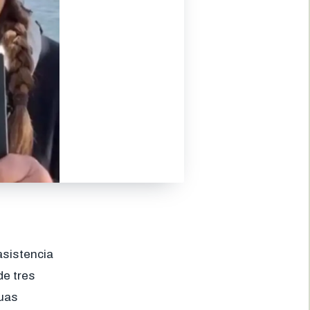
asistencia
de tres
guas