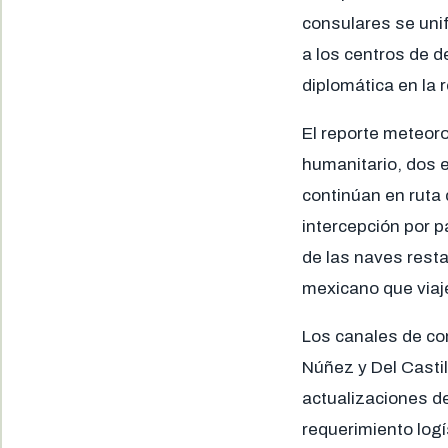
consulares se unif
a los centros de d
diplomática en la r
El reporte meteorol
humanitario, dos 
continúan en ruta
intercepción por p
de las naves rest
mexicano que via
Los canales de com
Núñez y Del Casti
actualizaciones de
requerimiento log