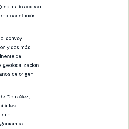
igencias de acceso
e representación
 del convoy
gen y dos más
inente de
de geolocalización
danos de origen
s de González,
tir las
drá el
organismos