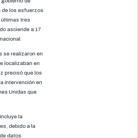
l gobierno de
ón de los esfuerzos
 últimas tres
ado asciende a 17
nacional.
s se realizaron en
e localizaban en
ez precisó que los
la intervención en
ones Unidas que
ncluye la
es, debido a la
 de datos