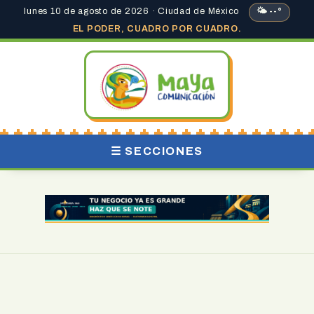
lunes 10 de agosto de 2026 · Ciudad de México
🌤 --°
EL PODER, CUADRO POR CUADRO.
☰ SECCIONES