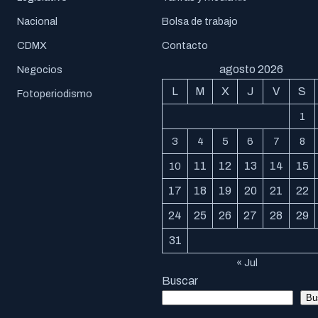
Nacional
Bolsa de trabajo
CDMX
Contacto
agosto 2026
Negocios
L
M
X
J
V
S
Fotoperiodismo
1
3
4
5
6
7
8
11
12
13
14
15
10
17
18
19
20
21
22
24
25
26
27
28
29
31
« Jul
Buscar
Bu