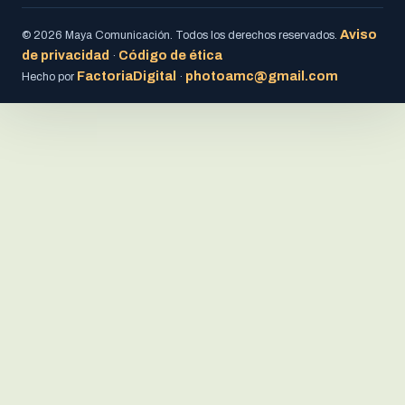
Aviso
© 2026 Maya Comunicación. Todos los derechos reservados.
de privacidad
Código de ética
·
FactoriaDigital
photoamc@gmail.com
Hecho por
·