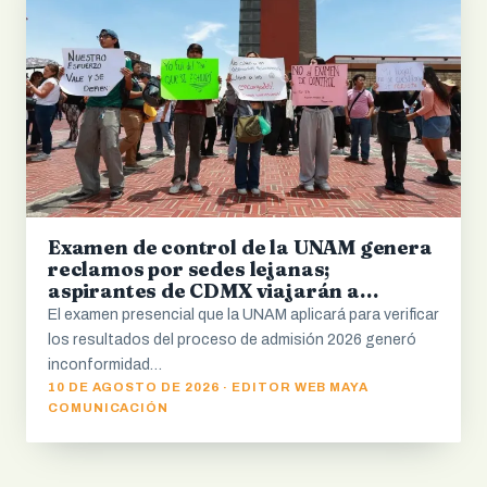
Examen de control de la UNAM genera
reclamos por sedes lejanas;
aspirantes de CDMX viajarán a
Tijuana
El examen presencial que la UNAM aplicará para verificar
los resultados del proceso de admisión 2026 generó
inconformidad…
10 DE AGOSTO DE 2026 · EDITOR WEB MAYA
COMUNICACIÓN