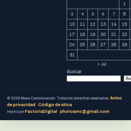
1
8
3
4
5
6
7
10
11
12
13
14
15
17
18
19
20
21
22
24
25
26
27
28
29
31
« Jul
Buscar
Bu
Aviso
© 2026 Maya Comunicación. Todos los derechos reservados.
de privacidad
Código de ética
·
FactoriaDigital
photoamc@gmail.com
Hecho por
·