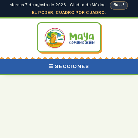
viernes 7 de agosto de 2026 · Ciudad de México
🌤 --°
EL PODER, CUADRO POR CUADRO.
☰ SECCIONES