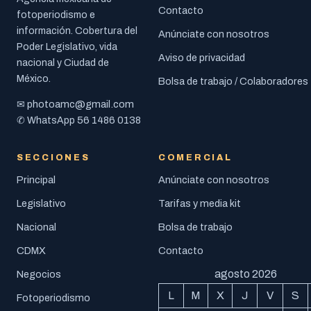
Contacto
fotoperiodismo e
información. Cobertura del
Anúnciate con nosotros
Poder Legislativo, vida
Aviso de privacidad
nacional y Ciudad de
México.
Bolsa de trabajo / Colaboradores
photoamc@gmail.com
✉
56 1486 0138
✆ WhatsApp
SECCIONES
COMERCIAL
Principal
Anúnciate con nosotros
Legislativo
Tarifas y media kit
Nacional
Bolsa de trabajo
CDMX
Contacto
agosto 2026
Negocios
L
M
X
J
V
S
Fotoperiodismo