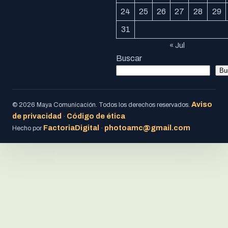
24
25
26
27
28
29
31
« Jul
Buscar
Bu
Aviso
© 2026 Maya Comunicación. Todos los derechos reservados.
de privacidad
Código de ética
·
FactoriaDigital
photoamc@gmail.com
Hecho por
·