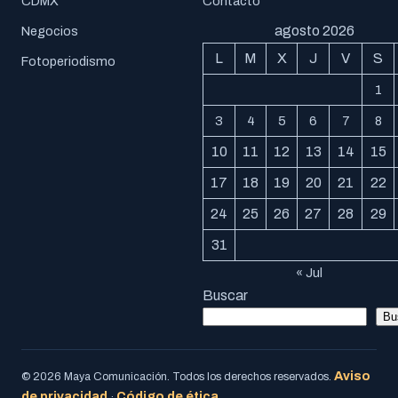
CDMX
Contacto
agosto 2026
Negocios
L
M
X
J
V
S
Fotoperiodismo
1
3
4
5
6
7
8
10
11
12
13
14
15
17
18
19
20
21
22
24
25
26
27
28
29
31
« Jul
Buscar
Bu
Aviso
© 2026 Maya Comunicación. Todos los derechos reservados.
de privacidad
Código de ética
·