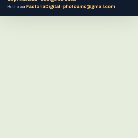
FactoriaDigital
photoamc@gmail.com
Hecho por
·