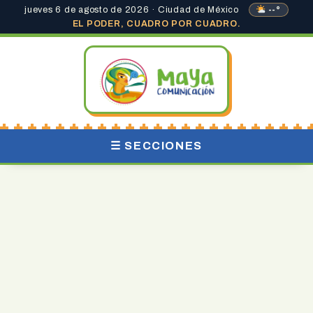
jueves 6 de agosto de 2026 · Ciudad de México
--°
EL PODER, CUADRO POR CUADRO.
☰ SECCIONES