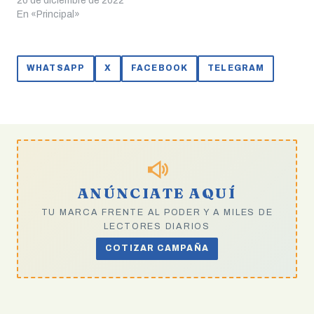
convenios de coalición
20 de diciembre de 2022
con el PAN y el PRD para
En «Principal»
las elecciones del 2023 en
el Estado de México y
Coahuila, así como la
WHATSAPP
X
FACEBOOK
TELEGRAM
publicación de las
convocatorias para la
selección de las
candidaturas a ambas…
ANÚNCIATE AQUÍ
TU MARCA FRENTE AL PODER Y A MILES DE
LECTORES DIARIOS
COTIZAR CAMPAÑA