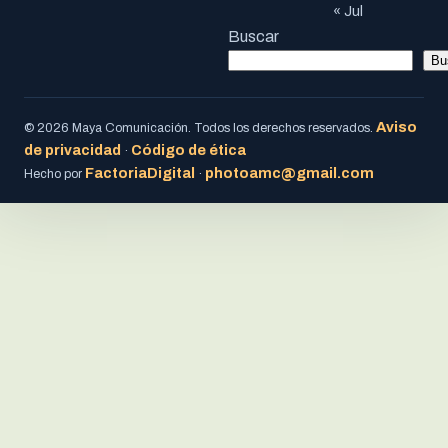
« Jul
Buscar
Bu
Aviso
© 2026 Maya Comunicación. Todos los derechos reservados.
de privacidad
Código de ética
·
FactoriaDigital
photoamc@gmail.com
Hecho por
·