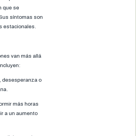
n que se
. Sus síntomas son
s estacionales.
ones van más allá
incluyen:
a, desesperanza o
ana.
ormir más horas
cir a un aumento