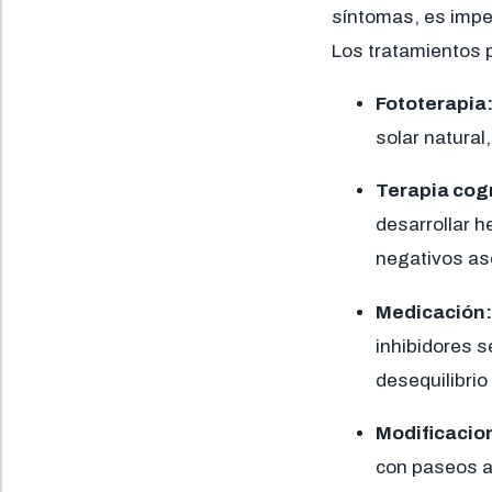
síntomas, es imper
Los tratamientos p
Fototerapia
solar natural
Terapia cog
desarrollar 
negativos as
Medicación:
inhibidores s
desequilibrio
Modificacion
con paseos al