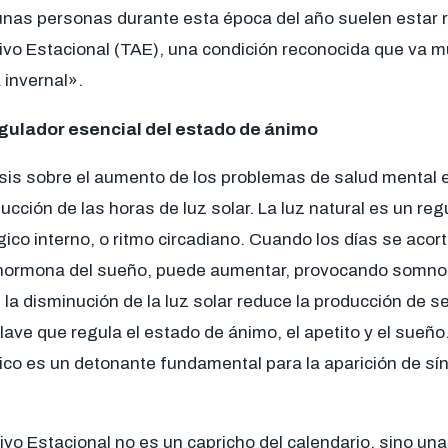
nas personas durante esta época del año suelen estar 
tivo Estacional (TAE), una condición reconocida que va 
 invernal».
regulador esencial del estado de ánimo
esis sobre el aumento de los problemas de salud mental e
ucción de las horas de luz solar. La luz natural es un reg
ógico interno, o ritmo circadiano. Cuando los días se acor
 hormona del sueño, puede aumentar, provocando somnole
a disminución de la luz solar reduce la producción de s
ave que regula el estado de ánimo, el apetito y el sueño
mico es un detonante fundamental para la aparición de s
ivo Estacional no es un capricho del calendario, sino un