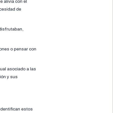
 alivia con el
ecesidad de
disfrutaban,
ones o pensar con
tual asociado a las
ión y sus
identifican estos