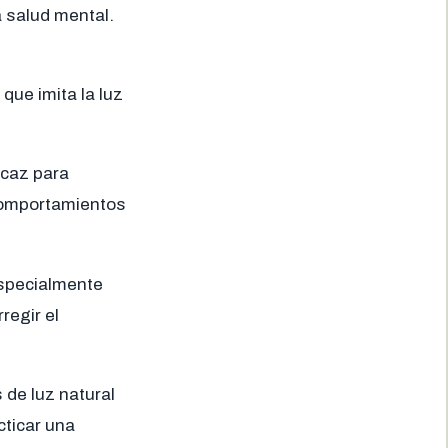
a salud mental.
que imita la luz
icaz para
comportamientos
especialmente
regir el
de luz natural
cticar una