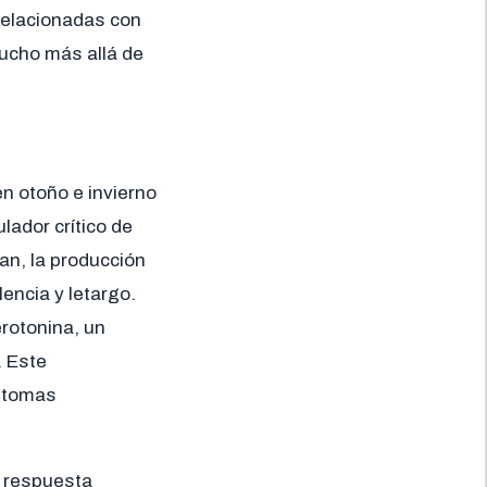
relacionadas con
mucho más allá de
n otoño e invierno
ulador crítico de
tan, la producción
ncia y letargo.
erotonina, un
. Este
íntomas
a respuesta