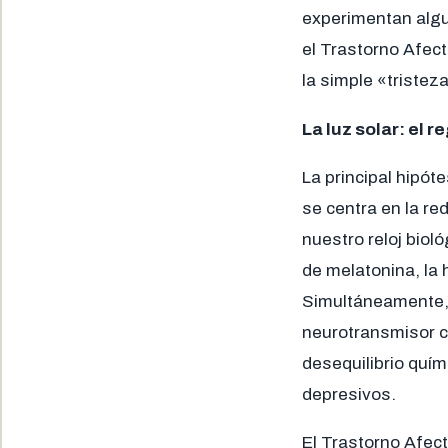
experimentan algu
el Trastorno Afec
la simple «tristeza
La luz solar: el 
La principal hipót
se centra en la red
nuestro reloj biol
de melatonina, la
Simultáneamente, l
neurotransmisor cl
desequilibrio quí
depresivos.
El Trastorno Afect