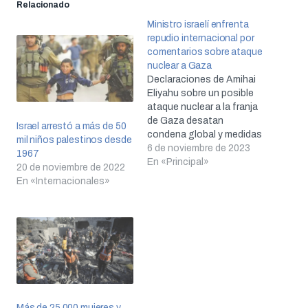
Relacionado
Ministro israelí enfrenta
repudio internacional por
comentarios sobre ataque
nuclear a Gaza
Declaraciones de Amihai
Eliyahu sobre un posible
ataque nuclear a la franja
de Gaza desatan
Israel arrestó a más de 50
condena global y medidas
mil niños palestinos desde
disciplinarias internas.
6 de noviembre de 2023
1967
En «Principal»
20 de noviembre de 2022
En «Internacionales»
Más de 25,000 mujeres y