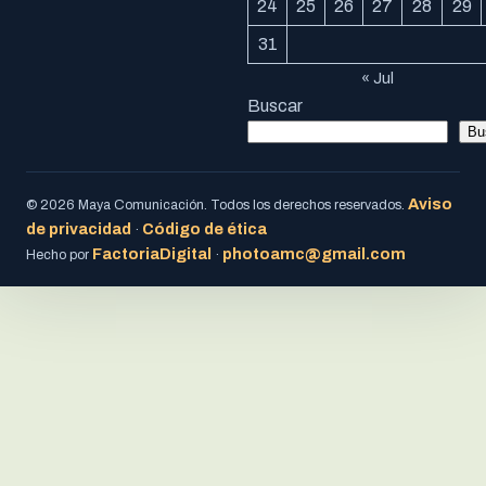
24
25
26
27
28
29
31
« Jul
Buscar
Bu
Aviso
© 2026 Maya Comunicación. Todos los derechos reservados.
de privacidad
Código de ética
·
FactoriaDigital
photoamc@gmail.com
Hecho por
·