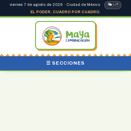
viernes 7 de agosto de 2026 · Ciudad de México
🌤 --°
EL PODER, CUADRO POR CUADRO.
☰ SECCIONES