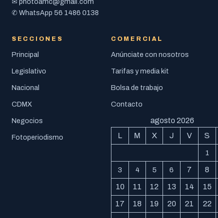
photoamc@gmail.com
✉
56 1486 0138
✆ WhatsApp
SECCIONES
COMERCIAL
Principal
Anúnciate con nosotros
Legislativo
Tarifas y media kit
Nacional
Bolsa de trabajo
CDMX
Contacto
agosto 2026
Negocios
L
M
X
J
V
S
Fotoperiodismo
1
7
8
3
4
5
6
10
11
12
13
14
15
17
18
19
20
21
22