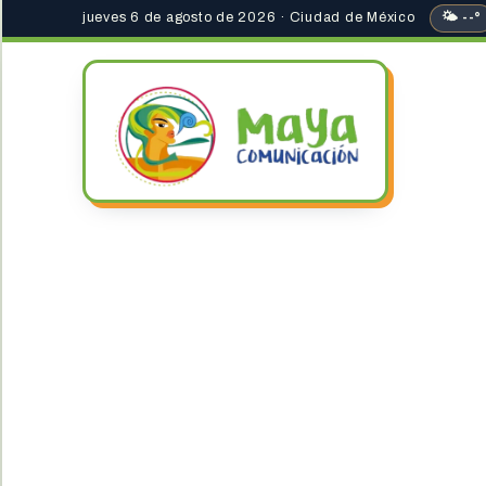
jueves 6 de agosto de 2026 · Ciudad de México
🌤 --°