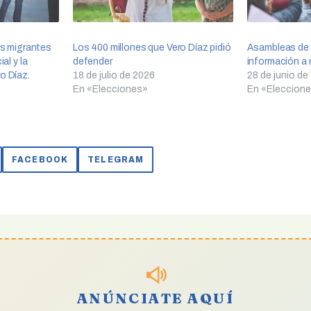
ias migrantes
Los 400 millones que Vero Díaz pidió
Asambleas de V
ial y la
defender
información a 
o Díaz.
18 de julio de 2026
28 de junio de
En «Elecciones»
En «Eleccion
FACEBOOK
TELEGRAM
ANÚNCIATE AQUÍ