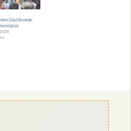
ero Díaz llevarán
municipios
 2026
es»