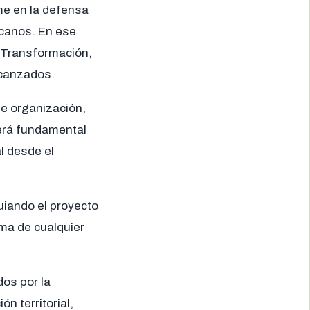
me en la defensa
icanos. En ese
a Transformación,
lcanzados.
de organización,
será fundamental
l desde el
uiando el proyecto
ima de cualquier
os por la
n territorial,