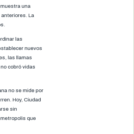
l muestra una
 anteriores. La
os.
rdinar las
establecer nuevos
es, las llamas
 no cobró vidas
bana no se mide por
urren. Hoy, Ciudad
rse sin
 metropolis que