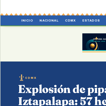
INICIO
NACIONAL
CDMX
ESTADOS
CDMX
Explosión de pip
Iztapalapa: 57 h