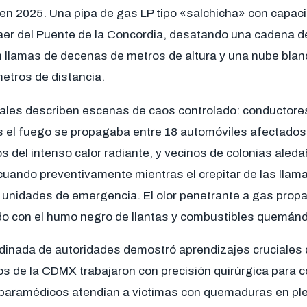
en 2025. Una pipa de gas LP tipo «salchicha» con capac
 caer del Puente de la Concordia, desatando una cadena 
on llamas de decenas de metros de altura y una nube bla
metros de distancia.
iales describen escenas de caos controlado: conductor
s el fuego se propagaba entre 18 automóviles afectados
os del intenso calor radiante, y vecinos de colonias al
cuando preventivamente mientras el crepitar de las lla
e unidades de emergencia. El olor penetrante a gas pro
ado con el humo negro de llantas y combustibles quemán
dinada de autoridades demostró aprendizajes cruciales
 de la CDMX trabajaron con precisión quirúrgica para co
 paramédicos atendían a víctimas con quemaduras en plen