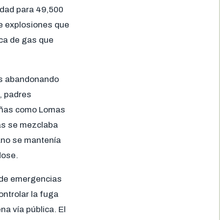
idad para 49,500
de explosiones que
nca de gas que
es abandonando
, padres
edañas como Lomas
mas se mezclaba
pano se mantenía
dose.
 de emergencias
ntrolar la fuga
a vía pública. El