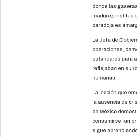
donde las gaseras 
madurez institucio
paradoja es amarg
La Jefa de Gobiern
operaciones, demo
estándares para a
reflejaban en su r
humanas.
La lección que eme
la ausencia de cri
de México demostr
consumirse -un pr
sigue aprendiendo