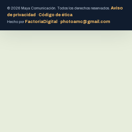
Aviso
© 2026 Maya Comunicación. Todos los derechos reservados.
de privacidad
Código de ética
·
FactoriaDigital
photoamc@gmail.com
Hecho por
·