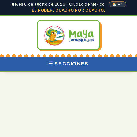
jueves 6 de agosto de 2026 · Ciudad de México
--°
EL PODER, CUADRO POR CUADRO.
☰ SECCIONES