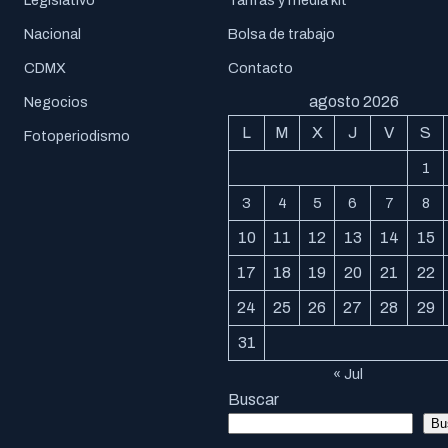
Legislativo
Tarifas y media kit
Nacional
Bolsa de trabajo
CDMX
Contacto
agosto 2026
Negocios
L
M
X
J
V
S
Fotoperiodismo
1
3
4
5
6
7
8
10
11
12
13
14
15
17
18
19
20
21
22
24
25
26
27
28
29
31
« Jul
Buscar
Bu