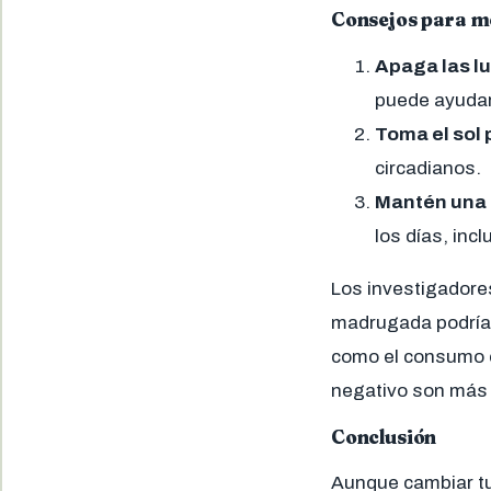
Consejos para me
Apaga las lu
puede ayudar 
Toma el sol 
circadianos.
Mantén una 
los días, inc
Los investigadore
madrugada podrían
como el consumo e
negativo son más
Conclusión
Aunque cambiar tus