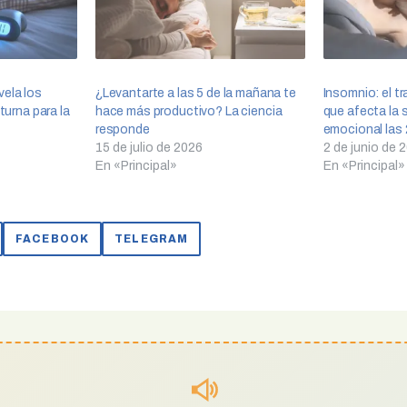
vela los
¿Levantarte a las 5 de la mañana te
Insomnio: el t
cturna para la
hace más productivo? La ciencia
que afecta la s
responde
emocional las
15 de julio de 2026
2 de junio de 
En «Principal»
En «Principal»
FACEBOOK
TELEGRAM