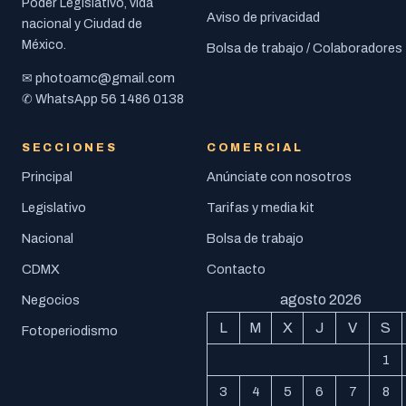
Poder Legislativo, vida
Aviso de privacidad
nacional y Ciudad de
México.
Bolsa de trabajo / Colaboradores
photoamc@gmail.com
✉
56 1486 0138
✆ WhatsApp
SECCIONES
COMERCIAL
Principal
Anúnciate con nosotros
Legislativo
Tarifas y media kit
Nacional
Bolsa de trabajo
CDMX
Contacto
agosto 2026
Negocios
L
M
X
J
V
S
Fotoperiodismo
1
3
4
5
6
7
8