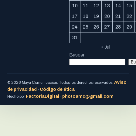
10
11
12
13
14
15
17
18
19
20
21
22
24
25
26
27
28
29
31
« Jul
Buscar
Bu
Aviso
© 2026 Maya Comunicación. Todos los derechos reservados.
de privacidad
Código de ética
·
FactoriaDigital
photoamc@gmail.com
Hecho por
·