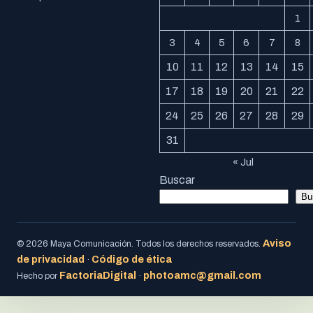
1
3
4
5
6
7
8
10
11
12
13
14
15
17
18
19
20
21
22
24
25
26
27
28
29
31
« Jul
Buscar
Bu
Aviso
© 2026 Maya Comunicación. Todos los derechos reservados.
de privacidad
Código de ética
·
FactoriaDigital
photoamc@gmail.com
Hecho por
·