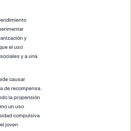
rendimiento
perimentar
ganización y
que el uso
sociales y a una
uede causar
ema de recompensa.
ando la propensión
omo un uso
esidad compulsiva
el joven.