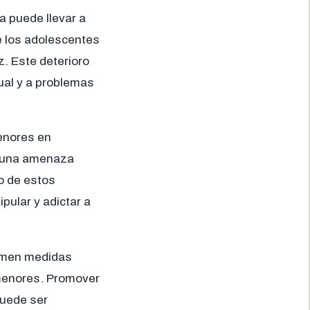
a puede llevar a
e los adolescentes
z. Este deterioro
ual y a problemas
menores en
a una amenaza
o de estos
pular y adictar a
tomen medidas
 menores. Promover
puede ser