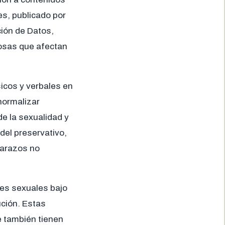
es, publicado por
ción de Datos,
gosas que afectan
icos y verbales en
normalizar
e la sexualidad y
el preservativo,
barazos no
nes sexuales bajo
ución. Estas
e también tienen