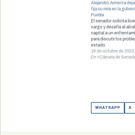
Alejandro Armenta deja
fija su mira en la guber
Puebla
El senador solicita lic
cargo y desafía al alc
capital a un enfrentam
para discutir los probl
estado.
16 de octubre de 2023
En «Cámara de Senad
WHATSAPP
X