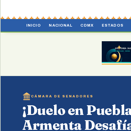
INICIO
NACIONAL
CDMX
ESTADOS
CÁMARA DE SENADORES
¡Duelo en Puebl
Armenta Desafí