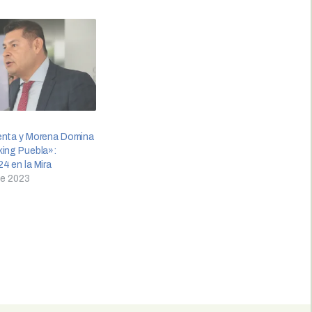
enta y Morena Domina
king Puebla»:
4 en la Mira
de 2023