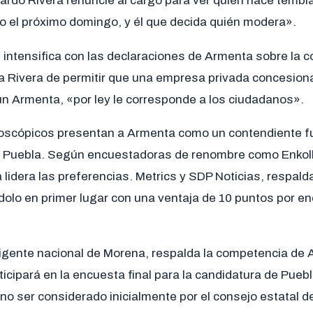
rdo Rivera renuncie al cargo para ver quién hace temblar
co el próximo domingo, y él que decida quién modera».
 intensifica con las declaraciones de Armenta sobre la 
a Rivera de permitir que una empresa privada concesiona
n Armenta, «por ley le corresponde a los ciudadanos».
scópicos presentan a Armenta como un contendiente fue
 Puebla. Según encuestadoras de renombre como Enkoll
lidera las preferencias. Metrics y SDP Noticias, respald
dolo en primer lugar con una ventaja de 10 puntos por e
rigente nacional de Morena, respalda la competencia de 
icipará en la encuesta final para la candidatura de Puebl
no ser considerado inicialmente por el consejo estatal 