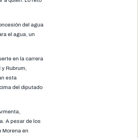
 a quién. Lo reto
concesión del agua
ra el agua, un
rte en la carrera
 y Rubrum,
an esta
ncima del diputado
Armenta,
a. A pesar de los
de Morena en