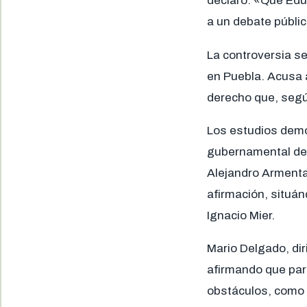
declaró: «Que Edua
a un debate públi
La controversia se
en Puebla. Acusa 
derecho que, segú
Los estudios demo
gubernamental de
Alejandro Armenta 
afirmación, situán
Ignacio Mier.
Mario Delgado, di
afirmando que part
obstáculos, como 