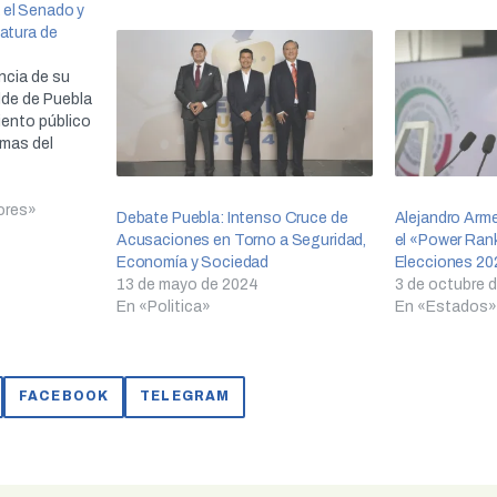
 el Senado y
natura de
encia de su
alde de Puebla
iento público
emas del
ores»
Debate Puebla: Intenso Cruce de
Alejandro Arm
Acusaciones en Torno a Seguridad,
el «Power Ran
Economía y Sociedad
Elecciones 202
13 de mayo de 2024
3 de octubre 
En «Politica»
En «Estados»
FACEBOOK
TELEGRAM