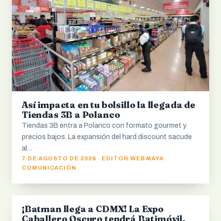
Así impacta en tu bolsillo la llegada de
Tiendas 3B a Polanco
Tiendas 3B entra a Polanco con formato gourmet y
precios bajos. La expansión del hard discount sacude
al…
7 DE AGOSTO DE 2026 · EDITOR WEB MAYA
COMUNICACIÓN
¡Batman llega a CDMX! La Expo
CDMX
Caballero Oscuro tendrá Batimóvil,