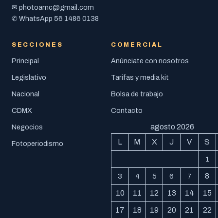
photoamc@gmail.com
✉
56 1486 0138
✆ WhatsApp
SECCIONES
COMERCIAL
Principal
Anúnciate con nosotros
Legislativo
Tarifas y media kit
Nacional
Bolsa de trabajo
CDMX
Contacto
agosto 2026
Negocios
L
M
X
J
V
S
Fotoperiodismo
1
8
3
4
5
6
7
10
11
12
13
14
15
17
18
19
20
21
22