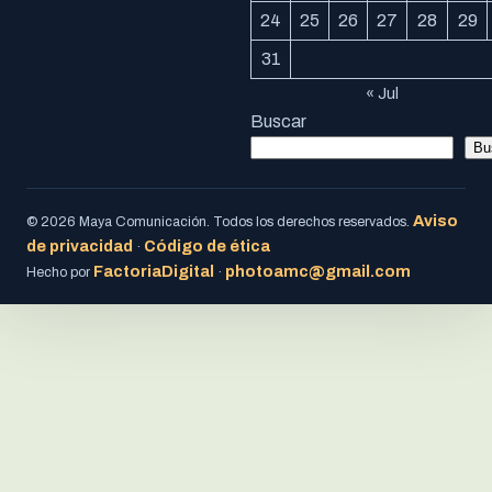
24
25
26
27
28
29
31
« Jul
Buscar
Bu
Aviso
© 2026 Maya Comunicación. Todos los derechos reservados.
de privacidad
Código de ética
·
FactoriaDigital
photoamc@gmail.com
Hecho por
·