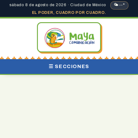
sábado 8 de agosto de 2026 · Ciudad de México
🌤 --°
EL PODER, CUADRO POR CUADRO.
☰ SECCIONES