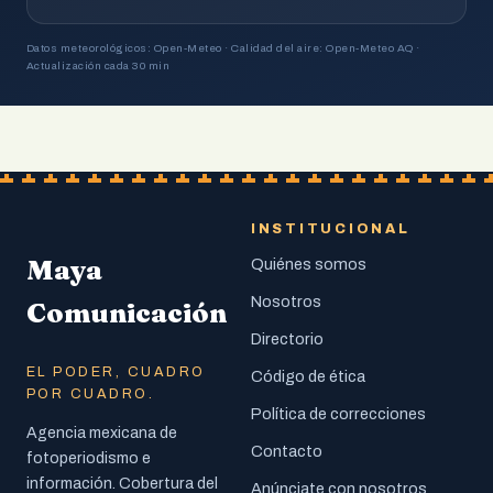
Datos meteorológicos: Open-Meteo · Calidad del aire: Open-Meteo AQ ·
Actualización cada 30 min
INSTITUCIONAL
Maya
Quiénes somos
Nosotros
Comunicación
Directorio
EL PODER, CUADRO
Código de ética
POR CUADRO.
Política de correcciones
Agencia mexicana de
Contacto
fotoperiodismo e
información. Cobertura del
Anúnciate con nosotros