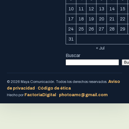
10
11
12
13
14
15
17
18
19
20
21
22
24
25
26
27
28
29
31
« Jul
Buscar
Bu
Aviso
© 2026 Maya Comunicación. Todos los derechos reservados.
de privacidad
Código de ética
·
FactoriaDigital
photoamc@gmail.com
Hecho por
·