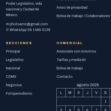
Poder Legislativo, vida
Aviso de privacidad
nacional y Ciudad de
México.
Bolsa de trabajo / Colaboradores
photoamc@gmail.com
✉
56 1486 0138
✆ WhatsApp
SECCIONES
COMERCIAL
Principal
Anúnciate con nosotros
Legislativo
Tarifas y media kit
Nacional
Bolsa de trabajo
CDMX
Contacto
agosto 2026
Negocios
L
M
X
J
V
S
Fotoperiodismo
1
3
4
5
6
7
8