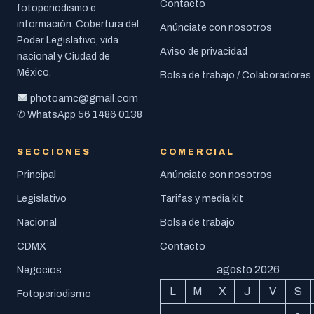
Contacto
fotoperiodismo e
información. Cobertura del
Anúnciate con nosotros
Poder Legislativo, vida
Aviso de privacidad
nacional y Ciudad de
México.
Bolsa de trabajo / Colaboradores
photoamc@gmail.com
56 1486 0138
✆ WhatsApp
SECCIONES
COMERCIAL
Principal
Anúnciate con nosotros
Legislativo
Tarifas y media kit
Nacional
Bolsa de trabajo
CDMX
Contacto
agosto 2026
Negocios
L
M
X
J
V
S
Fotoperiodismo