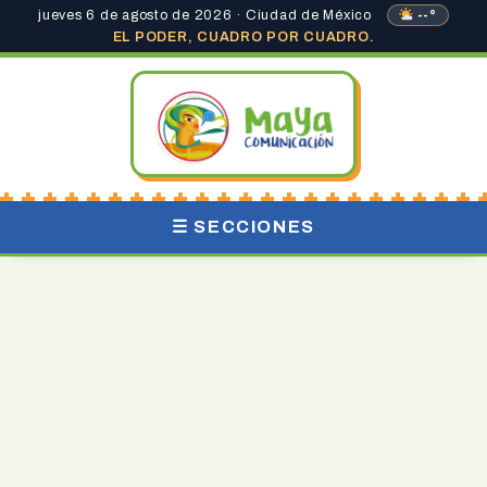
jueves 6 de agosto de 2026 · Ciudad de México
--°
EL PODER, CUADRO POR CUADRO.
☰ SECCIONES