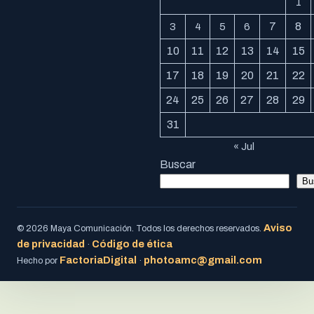
1
7
8
3
4
5
6
10
11
12
13
14
15
17
18
19
20
21
22
24
25
26
27
28
29
31
« Jul
Buscar
Bu
Aviso
© 2026 Maya Comunicación. Todos los derechos reservados.
de privacidad
Código de ética
·
FactoriaDigital
photoamc@gmail.com
Hecho por
·