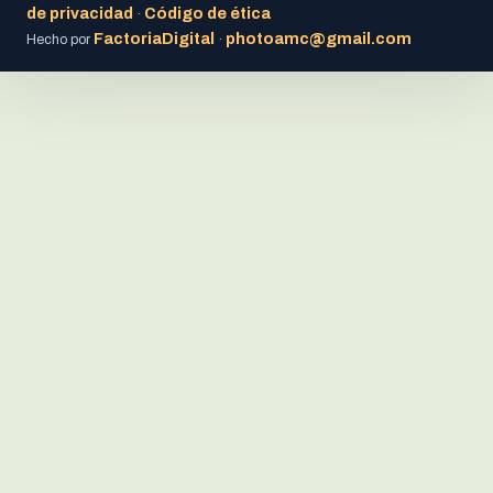
de privacidad
Código de ética
·
FactoriaDigital
photoamc@gmail.com
Hecho por
·